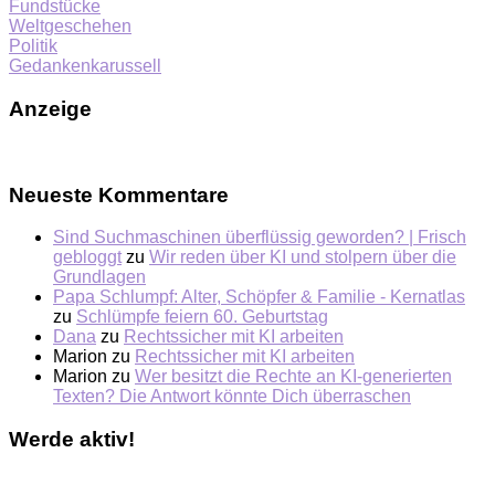
Fundstücke
Weltgeschehen
Politik
Gedankenkarussell
Anzeige
Neueste Kommentare
Sind Suchmaschinen überflüssig geworden? | Frisch
gebloggt
zu
Wir reden über KI und stolpern über die
Grundlagen
Papa Schlumpf: Alter, Schöpfer & Familie - Kernatlas
zu
Schlümpfe feiern 60. Geburtstag
Dana
zu
Rechtssicher mit KI arbeiten
Marion
zu
Rechtssicher mit KI arbeiten
Marion
zu
Wer besitzt die Rechte an KI-generierten
Texten? Die Antwort könnte Dich überraschen
Werde aktiv!