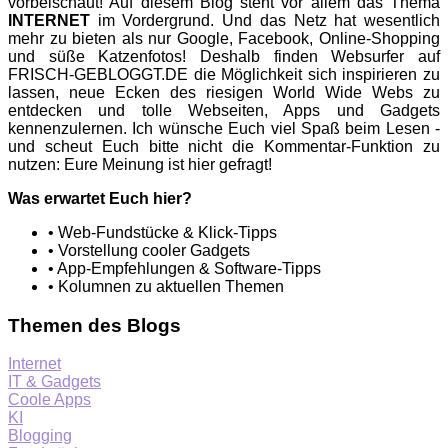
vorbeischaut! Auf diesem Blog steht vor allem das Thema
INTERNET
im Vordergrund. Und das Netz hat wesentlich
mehr zu bieten als nur Google, Facebook, Online-Shopping
und süße Katzenfotos! Deshalb finden Websurfer auf
FRISCH-GEBLOGGT.DE die Möglichkeit sich inspirieren zu
lassen, neue Ecken des riesigen World Wide Webs zu
entdecken und tolle Webseiten, Apps und Gadgets
kennenzulernen. Ich wünsche Euch viel Spaß beim Lesen -
und scheut Euch bitte nicht die Kommentar-Funktion zu
nutzen: Eure Meinung ist hier gefragt!
Was erwartet Euch hier?
• Web-Fundstücke & Klick-Tipps
• Vorstellung cooler Gadgets
• App-Empfehlungen & Software-Tipps
• Kolumnen zu aktuellen Themen
Themen des Blogs
Internet
IT & Gadgets
Coole Apps
KI
Blogging