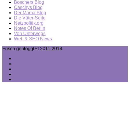
Boschers Blog
Caschys Blog
Der Mama Blog
Die Väter-Seite
Netzpolitik.org
Notes Of Berlin
Von Unterwegs
Web & SEO News
Frisch gebloggt © 2011-2018