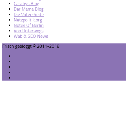
Caschys Blog
Der Mama Blog
Die Väter-Seite
Netzpolitik.org
Notes Of Berlin
Von Unterwegs
Web & SEO News
Frisch gebloggt © 2011-2018