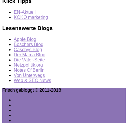
Klick Tipps
EN-Aktuell
KOKO marketing
Lesenswerte Blogs
Apple Blog
Boschers Blog
Caschys Blog
Der Mama Blog
Die Väter-Seite
Netzpolitik.org
Notes Of Berlin
Von Unterwegs
Web & SEO News
Frisch gebloggt © 2011-2018