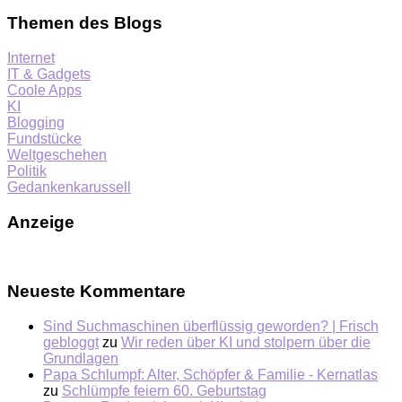
Themen des Blogs
Internet
IT & Gadgets
Coole Apps
KI
Blogging
Fundstücke
Weltgeschehen
Politik
Gedankenkarussell
Anzeige
Neueste Kommentare
Sind Suchmaschinen überflüssig geworden? | Frisch
gebloggt
zu
Wir reden über KI und stolpern über die
Grundlagen
Papa Schlumpf: Alter, Schöpfer & Familie - Kernatlas
zu
Schlümpfe feiern 60. Geburtstag