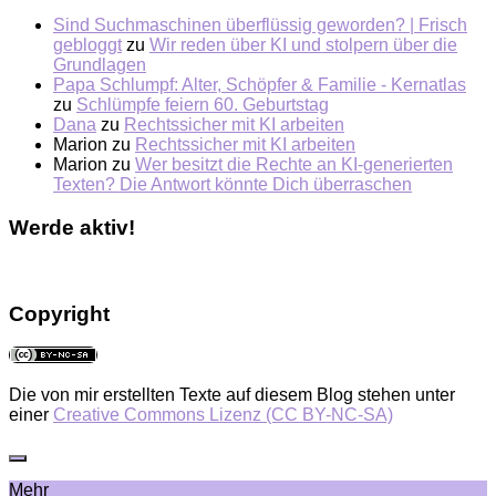
Sind Suchmaschinen überflüssig geworden? | Frisch
gebloggt
zu
Wir reden über KI und stolpern über die
Grundlagen
Papa Schlumpf: Alter, Schöpfer & Familie - Kernatlas
zu
Schlümpfe feiern 60. Geburtstag
Dana
zu
Rechtssicher mit KI arbeiten
Marion
zu
Rechtssicher mit KI arbeiten
Marion
zu
Wer besitzt die Rechte an KI-generierten
Texten? Die Antwort könnte Dich überraschen
Werde aktiv!
Copyright
Die von mir erstellten Texte auf diesem Blog stehen unter
einer
Creative Commons Lizenz (CC BY-NC-SA)
Mehr