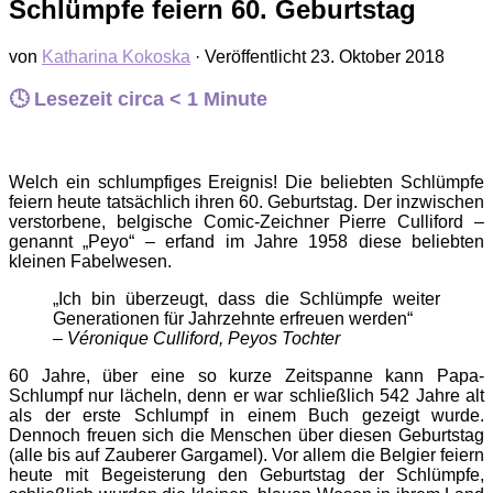
Schlümpfe feiern 60. Geburtstag
von
Katharina Kokoska
· Veröffentlicht
23. Oktober 2018
🕓 Lesezeit circa
< 1
Minute
Welch ein schlumpfiges Ereignis! Die beliebten Schlümpfe
feiern heute tatsächlich ihren 60. Geburtstag. Der inzwischen
verstorbene, belgische Comic-Zeichner Pierre Culliford –
genannt „Peyo“ – erfand im Jahre 1958 diese beliebten
kleinen Fabelwesen.
„Ich bin überzeugt, dass die Schlümpfe weiter
Generationen für Jahrzehnte erfreuen werden“
– Véronique Culliford, Peyos Tochter
60 Jahre, über eine so kurze Zeitspanne kann Papa-
Schlumpf nur lächeln, denn er war schließlich 542 Jahre alt
als der erste Schlumpf in einem Buch gezeigt wurde.
Dennoch freuen sich die Menschen über diesen Geburtstag
(alle bis auf Zauberer Gargamel). Vor allem die Belgier feiern
heute mit Begeisterung den Geburtstag der Schlümpfe,