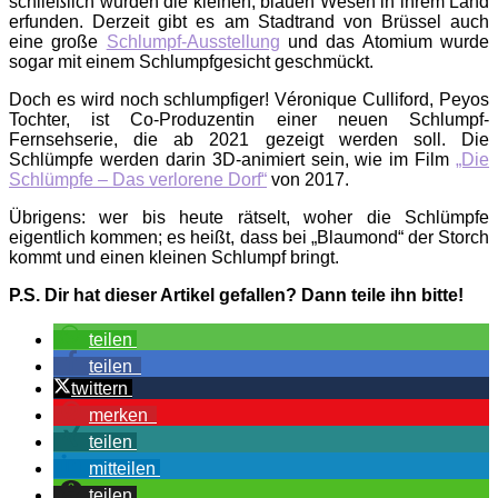
schließlich wurden die kleinen, blauen Wesen in ihrem Land
erfunden. Derzeit gibt es am Stadtrand von Brüssel auch
eine große
Schlumpf-Ausstellung
und das Atomium wurde
sogar mit einem Schlumpfgesicht geschmückt.
Doch es wird noch schlumpfiger! Véronique Culliford, Peyos
Tochter, ist Co-Produzentin einer neuen Schlumpf-
Fernsehserie, die ab 2021 gezeigt werden soll. Die
Schlümpfe werden darin 3D-animiert sein, wie im Film
„Die
Schlümpfe – Das verlorene Dorf“
von 2017.
Übrigens: wer bis heute rätselt, woher die Schlümpfe
eigentlich kommen; es heißt, dass bei „Blaumond“ der Storch
kommt und einen kleinen Schlumpf bringt.
P.S. Dir hat dieser Artikel gefallen? Dann teile ihn bitte!
teilen
teilen
twittern
merken
teilen
mitteilen
teilen