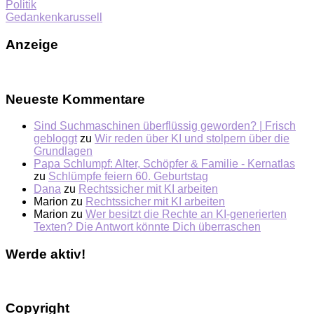
Politik
Gedankenkarussell
Anzeige
Neueste Kommentare
Sind Suchmaschinen überflüssig geworden? | Frisch
gebloggt
zu
Wir reden über KI und stolpern über die
Grundlagen
Papa Schlumpf: Alter, Schöpfer & Familie - Kernatlas
zu
Schlümpfe feiern 60. Geburtstag
Dana
zu
Rechtssicher mit KI arbeiten
Marion
zu
Rechtssicher mit KI arbeiten
Marion
zu
Wer besitzt die Rechte an KI-generierten
Texten? Die Antwort könnte Dich überraschen
Werde aktiv!
Copyright