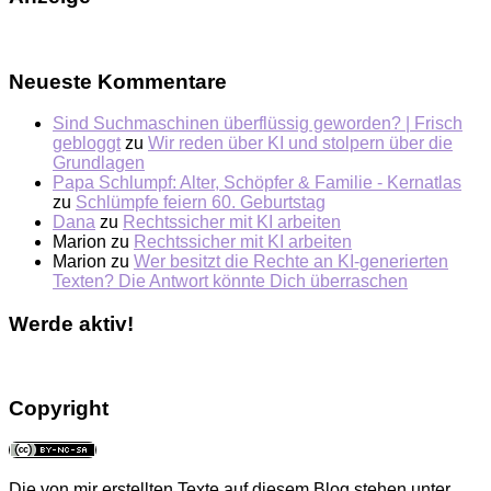
Neueste Kommentare
Sind Suchmaschinen überflüssig geworden? | Frisch
gebloggt
zu
Wir reden über KI und stolpern über die
Grundlagen
Papa Schlumpf: Alter, Schöpfer & Familie - Kernatlas
zu
Schlümpfe feiern 60. Geburtstag
Dana
zu
Rechtssicher mit KI arbeiten
Marion
zu
Rechtssicher mit KI arbeiten
Marion
zu
Wer besitzt die Rechte an KI-generierten
Texten? Die Antwort könnte Dich überraschen
Werde aktiv!
Copyright
Die von mir erstellten Texte auf diesem Blog stehen unter