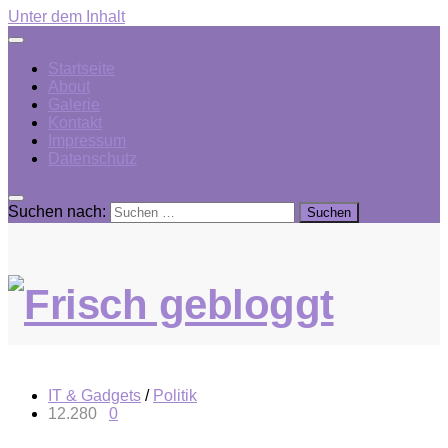
Unter dem Inhalt
Startseite
About
Galerie
Kontakt
Impressum
Datenschutz
Suchen nach:
IT & Gadgets
/
Politik
12.280
0