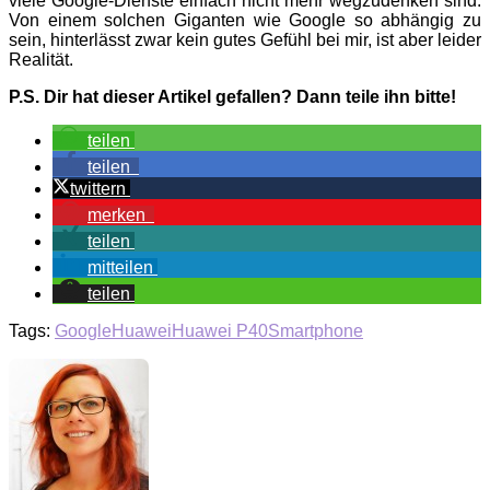
viele Google-Dienste einfach nicht mehr wegzudenken sind.
Von einem solchen Giganten wie Google so abhängig zu
sein, hinterlässt zwar kein gutes Gefühl bei mir, ist aber leider
Realität.
P.S. Dir hat dieser Artikel gefallen? Dann teile ihn bitte!
teilen
teilen
twittern
merken
teilen
mitteilen
teilen
Tags:
Google
Huawei
Huawei P40
Smartphone