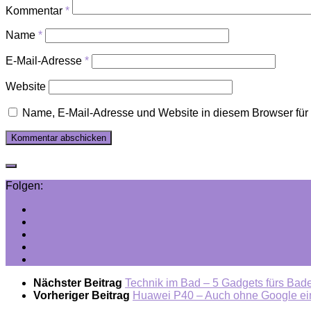
Kommentar
*
Name
*
E-Mail-Adresse
*
Website
Name, E-Mail-Adresse und Website in diesem Browser fü
Folgen:
Nächster Beitrag
Technik im Bad – 5 Gadgets fürs Ba
Vorheriger Beitrag
Huawei P40 – Auch ohne Google ei