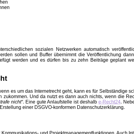
chen
önnen
terschiedlichen sozialen Netzwerken automatisch veröffentli
werden sollen und Buffer übernimmt die Veröffentlichung dann
efügt werden und es dürfen bis zu zehn Beiträge geplant wer
cht
nn es um das Internetrecht geht, kann es für Selbständige sch
 zukommen. Und da nutzt es dann auch nichts, wenn die Rec
rafe nicht“
. Eine gute Anlaufstelle ist deshalb
e-Recht24
. Nebe
r Erstellung einer DSGVO-konformen Datenschutzerklärung.
 Kommunikations- und Projektmanagementfunktionen. Auch Int