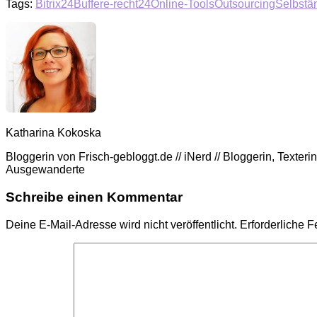
Tags:
Bitrix24
Buffer
e-recht24
Online-Tools
Outsourcing
Selbstä
Katharina Kokoska
Bloggerin von Frisch-gebloggt.de // iNerd // Bloggerin, Texte
Ausgewanderte
Schreibe einen Kommentar
Deine E-Mail-Adresse wird nicht veröffentlicht.
Erforderliche F