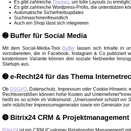
Es gibt zahlreiche
Themes
, um tolle Layouts zu ermögli
Es gibt zahlreiche Wordpress-Profis, die unterstützen k
Automatische Sicherheitsupdates
Suchmaschinenfreundlich
Auch ein Shop lässt sich integrieren
➋ Buffer für Social Media
Mit dem Social-Media-Tool
Buffer
lassen sich Inhalte in un
vorzubereiten, die in Facebook, Instagram & Co publiziert 
kostenlosen Variante können drei soziale Netzwerke hinzug
Startups aus.
➌ e-Recht24 für das Thema Internetre
Ob
DSGVO
, Datenschutz, Impressum oder Cookie-Hinweis: we
Rechtsverstößen können hohe Kosten auf Unternehmer*innen
heißt es so schön im Volksmund:
„Unwissenheit schützt vor St
sehr nützlicher Impressumsgenerator sowie ein Generator zu
➍ Bitrix24 CRM & Projektmanagement
Bitrix24
ist ein CRM (Customer Relationship Management) mit