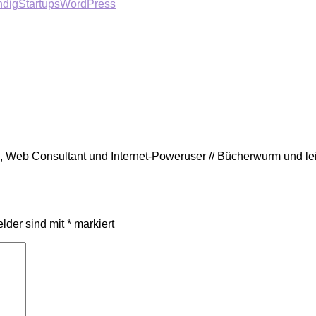
ndig
Startups
WordPress
rin, Web Consultant und Internet-Poweruser // Bücherwurm und l
elder sind mit
*
markiert