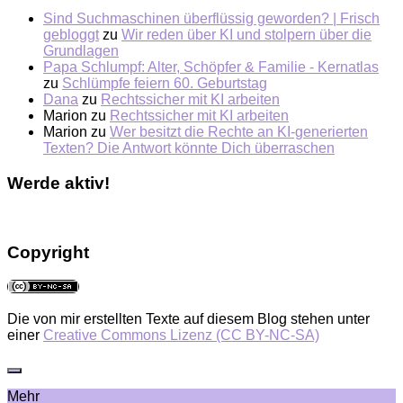
Sind Suchmaschinen überflüssig geworden? | Frisch
gebloggt
zu
Wir reden über KI und stolpern über die
Grundlagen
Papa Schlumpf: Alter, Schöpfer & Familie - Kernatlas
zu
Schlümpfe feiern 60. Geburtstag
Dana
zu
Rechtssicher mit KI arbeiten
Marion
zu
Rechtssicher mit KI arbeiten
Marion
zu
Wer besitzt die Rechte an KI-generierten
Texten? Die Antwort könnte Dich überraschen
Werde aktiv!
Copyright
Die von mir erstellten Texte auf diesem Blog stehen unter
einer
Creative Commons Lizenz (CC BY-NC-SA)
Mehr