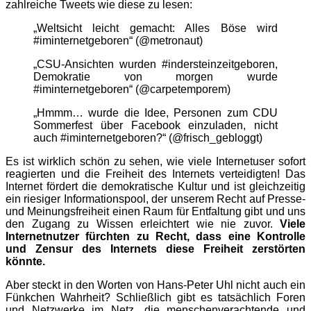
zahlreiche Tweets wie diese zu lesen:
„Weltsicht leicht gemacht: Alles Böse wird
#iminternetgeboren“ (@metronaut)
„CSU-Ansichten wurden #indersteinzeitgeboren,
Demokratie von morgen wurde
#iminternetgeboren“ (@carpetemporem)
„Hmmm… wurde die Idee, Personen zum CDU
Sommerfest über Facebook einzuladen, nicht
auch #iminternetgeboren?“ (@frisch_gebloggt)
Es ist wirklich schön zu sehen, wie viele Internetuser sofort
reagierten und die Freiheit des Internets verteidigten! Das
Internet fördert die demokratische Kultur und ist gleichzeitig
ein riesiger Informationspool, der unserem Recht auf Presse-
und Meinungsfreiheit einen Raum für Entfaltung gibt und uns
den Zugang zu Wissen erleichtert wie nie zuvor.
Viele
Internetnutzer fürchten zu Recht, dass eine Kontrolle
und Zensur des Internets diese Freiheit zerstörten
könnte.
Aber steckt in den Worten von Hans-Peter Uhl nicht auch ein
Fünkchen Wahrheit? Schließlich gibt es tatsächlich Foren
und Netzwerke im Netz, die menschenverachtende und