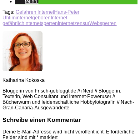
teilen
Tags:
Gefahren Internet
Hans-Peter
Uhl
iminternetgeboren
Internet
gefährlich
Internetsperren
Internetzensur
Websperren
Katharina Kokoska
Bloggerin von Frisch-gebloggt.de // iNerd // Bloggerin,
Texterin, Web Consultant und Internet-Poweruser //
Bücherwurm und leidenschaftliche Hobbyfotografin // Nach-
Gran-Canaria-Ausgewanderte
Schreibe einen Kommentar
Deine E-Mail-Adresse wird nicht veröffentlicht.
Erforderliche
Felder sind mit
*
markiert