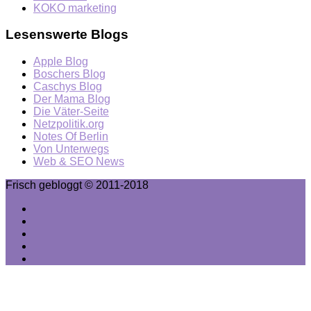
KOKO marketing
Lesenswerte Blogs
Apple Blog
Boschers Blog
Caschys Blog
Der Mama Blog
Die Väter-Seite
Netzpolitik.org
Notes Of Berlin
Von Unterwegs
Web & SEO News
Frisch gebloggt © 2011-2018