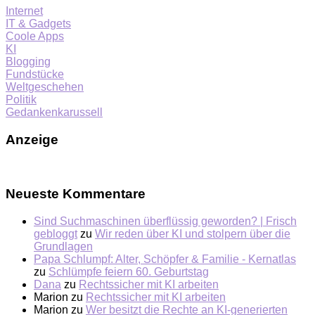
Internet
IT & Gadgets
Coole Apps
KI
Blogging
Fundstücke
Weltgeschehen
Politik
Gedankenkarussell
Anzeige
Neueste Kommentare
Sind Suchmaschinen überflüssig geworden? | Frisch
gebloggt
zu
Wir reden über KI und stolpern über die
Grundlagen
Papa Schlumpf: Alter, Schöpfer & Familie - Kernatlas
zu
Schlümpfe feiern 60. Geburtstag
Dana
zu
Rechtssicher mit KI arbeiten
Marion
zu
Rechtssicher mit KI arbeiten
Marion
zu
Wer besitzt die Rechte an KI-generierten