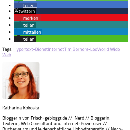
teilen
twittern
merken
teilen
mitteilen
teilen
Tags:
Hypertext-Dienst
Internet
Tim Berners-Lee
World Wide
Web
Katharina Kokoska
Bloggerin von Frisch-gebloggt.de // iNerd // Bloggerin,
Texterin, Web Consultant und Internet-Poweruser //
Bücherwurm und leidenschaftliche Hobbyfotografin // Nach-