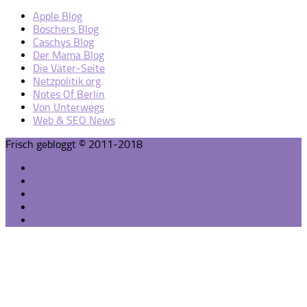
Apple Blog
Boschers Blog
Caschys Blog
Der Mama Blog
Die Väter-Seite
Netzpolitik.org
Notes Of Berlin
Von Unterwegs
Web & SEO News
Frisch gebloggt © 2011-2018