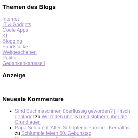
Themen des Blogs
Internet
IT & Gadgets
Coole Apps
KI
Blogging
Fundstücke
Weltgeschehen
Politik
Gedankenkarussell
Anzeige
Neueste Kommentare
Sind Suchmaschinen überflüssig geworden? | Frisch
gebloggt
zu
Wir reden über KI und stolpern über die
Grundlagen
Papa Schlumpf: Alter, Schöpfer & Familie - Kernatlas
zu
Schlümpfe feiern 60. Geburtstag