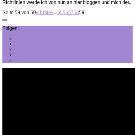
Richtlinien werde ich von nun an hier bloggen und mich der...
Seite 59 von 59
« Erste
«
...
55
56
57
58
59
Folgen: