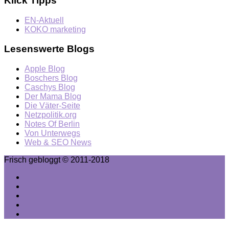
Klick Tipps
EN-Aktuell
KOKO marketing
Lesenswerte Blogs
Apple Blog
Boschers Blog
Caschys Blog
Der Mama Blog
Die Väter-Seite
Netzpolitik.org
Notes Of Berlin
Von Unterwegs
Web & SEO News
Frisch gebloggt © 2011-2018