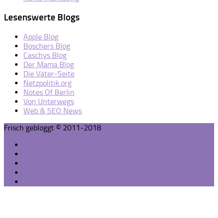
Lesenswerte Blogs
Apple Blog
Boschers Blog
Caschys Blog
Der Mama Blog
Die Väter-Seite
Netzpolitik.org
Notes Of Berlin
Von Unterwegs
Web & SEO News
Frisch gebloggt © 2011-2018