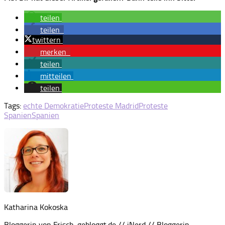
teilen
teilen
twittern
merken
teilen
mitteilen
teilen
Tags:
echte Demokratie
Proteste Madrid
Proteste
Spanien
Spanien
Katharina Kokoska
Bloggerin von Frisch-gebloggt.de // iNerd // Bloggerin,