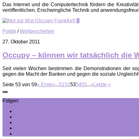
Das Internet und die Computertechnik fördern die Kreativitä
veröffentlichen. Erschwingliche Technik und anwendungsfreund
0
Politik
/
Weltgeschehen
27. Oktober 2011
Occupy – können wir tatsächlich die 
Seit vielen Wochen bestimmen die Demonstrationen der so
gegen die Macht der Banken und gegen die soziale Ungleichhe
Seite 53 von 59
« Erste
«
...
51
52
53
54
55
...
»
Letzte »
Folgen: