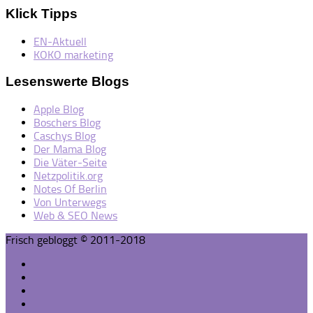
Klick Tipps
EN-Aktuell
KOKO marketing
Lesenswerte Blogs
Apple Blog
Boschers Blog
Caschys Blog
Der Mama Blog
Die Väter-Seite
Netzpolitik.org
Notes Of Berlin
Von Unterwegs
Web & SEO News
Frisch gebloggt © 2011-2018