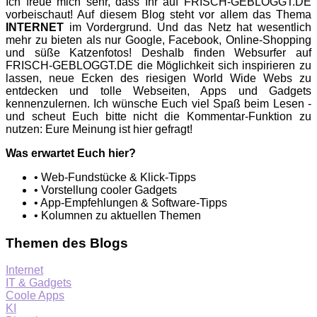
Ich freue mich sehr, dass Ihr auf FRISCH-GEBLOGGT.DE
vorbeischaut! Auf diesem Blog steht vor allem das Thema
INTERNET
im Vordergrund. Und das Netz hat wesentlich
mehr zu bieten als nur Google, Facebook, Online-Shopping
und süße Katzenfotos! Deshalb finden Websurfer auf
FRISCH-GEBLOGGT.DE die Möglichkeit sich inspirieren zu
lassen, neue Ecken des riesigen World Wide Webs zu
entdecken und tolle Webseiten, Apps und Gadgets
kennenzulernen. Ich wünsche Euch viel Spaß beim Lesen -
und scheut Euch bitte nicht die Kommentar-Funktion zu
nutzen: Eure Meinung ist hier gefragt!
Was erwartet Euch hier?
• Web-Fundstücke & Klick-Tipps
• Vorstellung cooler Gadgets
• App-Empfehlungen & Software-Tipps
• Kolumnen zu aktuellen Themen
Themen des Blogs
Internet
IT & Gadgets
Coole Apps
KI