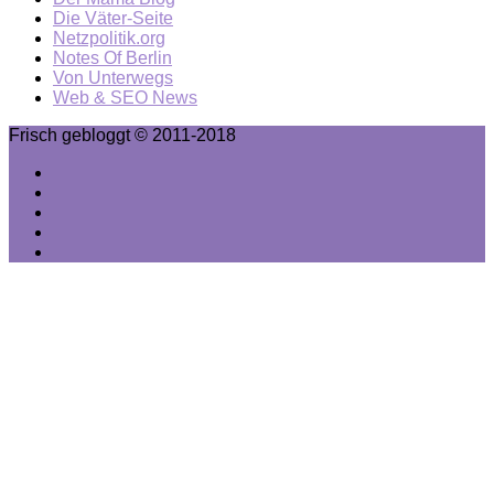
Die Väter-Seite
Netzpolitik.org
Notes Of Berlin
Von Unterwegs
Web & SEO News
Frisch gebloggt © 2011-2018