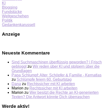
KI
Blogging
Fundstücke
Weltgeschehen
Politik
Gedankenkarussell
Anzeige
Neueste Kommentare
Sind Suchmaschinen überflüssig geworden? | Frisch
gebloggt
zu
Wir reden über KI und stolpern über die
Grundlagen
Papa Schlumpf: Alter, Schöpfer & Familie - Kernatlas
zu
Schlümpfe feiern 60. Geburtstag
Dana
zu
Rechtssicher mit KI arbeiten
Marion
zu
Rechtssicher mit KI arbeiten
Marion
zu
Wer besitzt die Rechte an KI-generierten
Texten? Die Antwort könnte Dich überraschen
Werde aktiv!