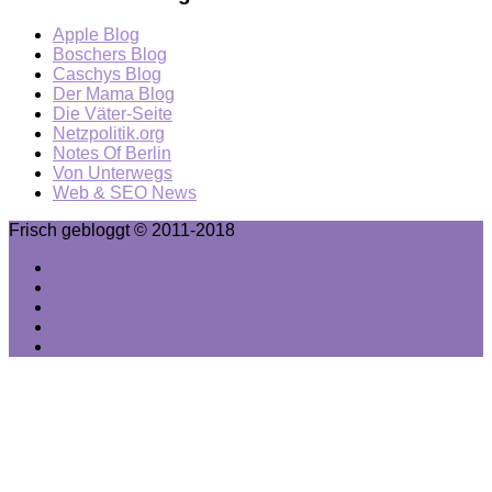
Apple Blog
Boschers Blog
Caschys Blog
Der Mama Blog
Die Väter-Seite
Netzpolitik.org
Notes Of Berlin
Von Unterwegs
Web & SEO News
Frisch gebloggt © 2011-2018