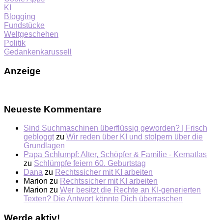
KI
Blogging
Fundstücke
Weltgeschehen
Politik
Gedankenkarussell
Anzeige
Neueste Kommentare
Sind Suchmaschinen überflüssig geworden? | Frisch
gebloggt
zu
Wir reden über KI und stolpern über die
Grundlagen
Papa Schlumpf: Alter, Schöpfer & Familie - Kernatlas
zu
Schlümpfe feiern 60. Geburtstag
Dana
zu
Rechtssicher mit KI arbeiten
Marion
zu
Rechtssicher mit KI arbeiten
Marion
zu
Wer besitzt die Rechte an KI-generierten
Texten? Die Antwort könnte Dich überraschen
Werde aktiv!