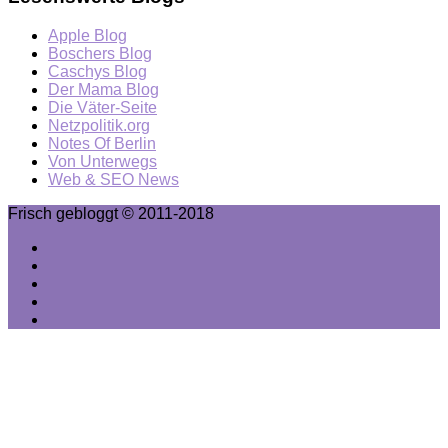
Apple Blog
Boschers Blog
Caschys Blog
Der Mama Blog
Die Väter-Seite
Netzpolitik.org
Notes Of Berlin
Von Unterwegs
Web & SEO News
Frisch gebloggt © 2011-2018