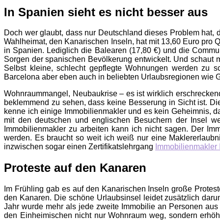
In Spanien sieht es nicht besser aus
Doch wer glaubt, dass nur Deutschland dieses Problem hat, de
Wahlheimat, den Kanarischen Inseln, hat mit 13,60 Euro pro Q
in Spanien. Lediglich die Balearen (17,80 €) und die Commun
Sorgen der spanischen Bevölkerung entwickelt. Und schaut ma
Selbst kleine, schlecht gepflegte Wohnungen werden zu s
Barcelona aber eben auch in beliebten Urlaubsregionen wie 
Wohnraummangel, Neubaukrise – es ist wirklich erschreckend,
beklemmend zu sehen, dass keine Besserung in Sicht ist. Di
kenne ich einige Immobilienmakler und es kein Geheimnis, das
mit den deutschen und englischen Besuchern der Insel we
Immobilienmakler zu arbeiten kann ich nicht sagen. Der Immo
werden. Es braucht so weit ich weiß nur eine Maklererlaubn
inzwischen sogar einen Zertifikatslehrgang
Immobilienmakler
Proteste auf den Kanaren
Im Frühling gab es auf den Kanarischen Inseln große Protes
den Kanaren. Die schöne Urlaubsinsel leidet zusätzlich dar
Jahr wurde mehr als jede zweite Immobilie an Personen aus
den Einheimischen nicht nur Wohnraum weg, sondern erhöht 