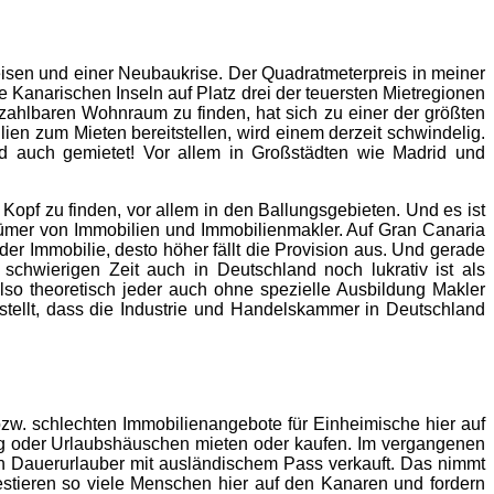
reisen und einer Neubaukrise. Der Quadratmeterpreis in meiner
 Kanarischen Inseln auf Platz drei der teuersten Mietregionen
ezahlbaren Wohnraum zu finden, hat sich zu einer der größten
en zum Mieten bereitstellen, wird einem derzeit schwindelig.
 auch gemietet! Vor allem in Großstädten wie Madrid und
opf zu finden, vor allem in den Ballungsgebieten. Und es ist
tümer von Immobilien und Immobilienmakler. Auf Gran Canaria
er Immobilie, desto höher fällt die Provision aus. Und gerade
hwierigen Zeit auch in Deutschland noch lukrativ ist als
also theoretisch jeder auch ohne spezielle Ausbildung Makler
stellt, dass die Industrie und Handelskammer in Deutschland
zw. schlechten Immobilienangebote für Einheimische hier auf
ung oder Urlaubshäuschen mieten oder kaufen. Im vergangenen
n Dauerurlauber mit ausländischem Pass verkauft. Das nimmt
stieren so viele Menschen hier auf den Kanaren und fordern