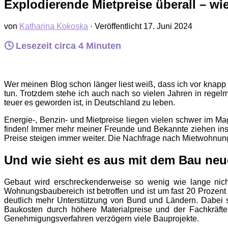
Explodierende Mietpreise überall – wi
von
Katharina Kokoska
· Veröffentlicht
17. Juni 2024
🕓 Lesezeit circa
4
Minuten
Wer meinen Blog schon länger liest weiß, dass ich vor kna
tun. Trotzdem stehe ich auch nach so vielen Jahren in rege
teuer es geworden ist, in Deutschland zu leben.
Energie-, Benzin- und Mietpreise liegen vielen schwer im Mag
finden! Immer mehr meiner Freunde und Bekannte ziehen ins U
Preise steigen immer weiter. Die Nachfrage nach Mietwohnun
Und wie sieht es aus mit dem Bau neu
Gebaut wird erschreckenderweise so wenig wie lange nic
Wohnungsbaubereich ist betroffen und ist um fast 20 Prozent
deutlich mehr Unterstützung von Bund und Ländern. Dabei
Baukosten durch höhere Materialpreise und der Fachkräft
Genehmigungsverfahren verzögern viele Bauprojekte.