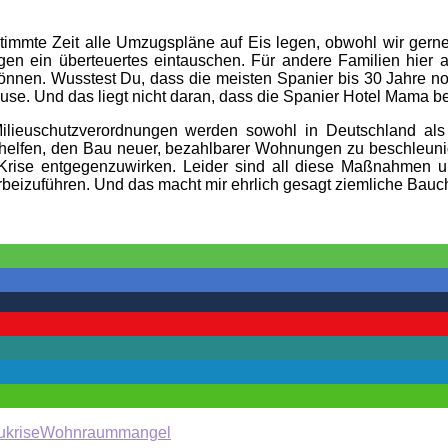
stimmte Zeit alle Umzugspläne auf Eis legen, obwohl wir gern
egen ein überteuertes eintauschen. Für andere Familien hier 
 können. Wusstest Du, dass die meisten Spanier bis 30 Jahre 
se. Und das liegt nicht daran, dass die Spanier Hotel Mama be
lieuschutzverordnungen werden sowohl in Deutschland als a
helfen, den Bau neuer, bezahlbarer Wohnungen zu beschleunige
 Krise entgegenzuwirken. Leider sind all diese Maßnahmen u
rbeizuführen. Und das macht mir ehrlich gesagt ziemliche Ba
krise
Wohnraummangel