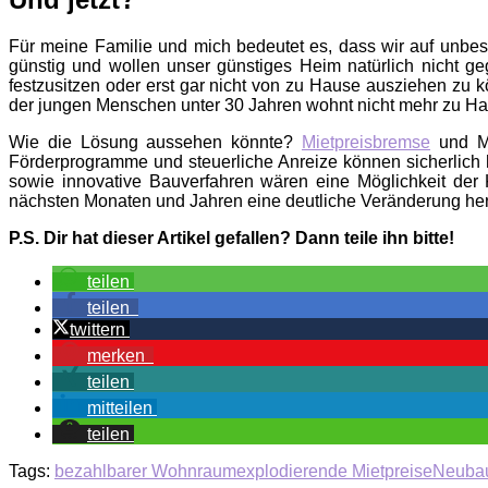
Für meine Familie und mich bedeutet es, dass wir auf unbe
günstig und wollen unser günstiges Heim natürlich nicht g
festzusitzen oder erst gar nicht von zu Hause ausziehen zu
der jungen Menschen unter 30 Jahren wohnt nicht mehr zu Hau
Wie die Lösung aussehen könnte?
Mietpreisbremse
und Mi
Förderprogramme und steuerliche Anreize können sicherlich 
sowie innovative Bauverfahren wären eine Möglichkeit der
nächsten Monaten und Jahren eine deutliche Veränderung he
P.S. Dir hat dieser Artikel gefallen? Dann teile ihn bitte!
teilen
teilen
twittern
merken
teilen
mitteilen
teilen
Tags:
bezahlbarer Wohnraum
explodierende Mietpreise
Neubau