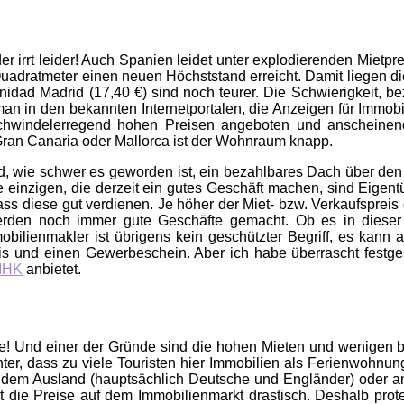
r irrt leider! Auch Spanien leidet unter explodierenden Mietp
uadratmeter einen neuen Höchststand erreicht. Damit liegen die
idad Madrid (17,40 €) sind noch teurer. Die Schwierigkeit, b
n in den bekannten Internetportalen, die Anzeigen für Immobili
chwindelerregend hohen Preisen angeboten und anscheinend
Gran Canaria oder Mallorca ist der Wohnraum knapp.
 wie schwer es geworden ist, ein bezahlbares Dach über den K
e einzigen, die derzeit ein gutes Geschäft machen, sind Eigen
s diese gut verdienen. Je höher der Miet- bzw. Verkaufspreis d
rden noch immer gute Geschäfte gemacht. Ob es in dieser sc
bilienmakler ist übrigens kein geschützter Begriff, es kann 
is und einen Gewerbeschein. Aber ich habe überrascht festge
 IHK
anbietet.
te! Und einer der Gründe sind die hohen Mieten und wenigen b
unter, dass zu viele Touristen hier Immobilien als Ferienwohn
 dem Ausland (hauptsächlich Deutsche und Engländer) oder a
die Preise auf dem Immobilienmarkt drastisch. Deshalb prote