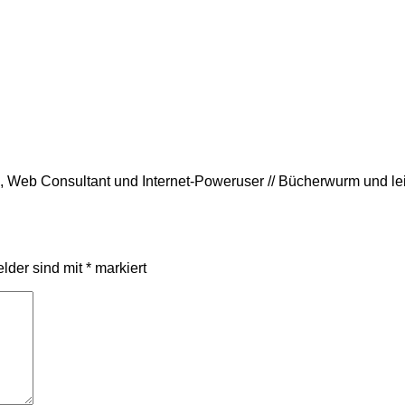
rin, Web Consultant und Internet-Poweruser // Bücherwurm und l
elder sind mit
*
markiert