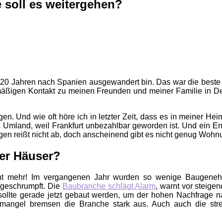
e soll es weitergehen?
pp 20 Jahren nach Spanien ausgewandert bin. Das war die best
lmäßigen Kontakt zu meinen Freunden und meiner Familie in De
en. Und wie oft höre ich in letzter Zeit, dass es in meiner Hei
mland, weil Frankfurt unbezahlbar geworden ist. Und ein Ende 
gen reißt nicht ab, doch anscheinend gibt es nicht genug Wohn
er Häuser?
ht mehr! Im vergangenen Jahr wurden so wenige Baugenehm
 geschrumpft. Die
Baubranche schlägt Alarm
, warnt vor steig
 sollte gerade jetzt gebaut werden, um der hohen Nachfrag
emangel bremsen die Branche stark aus. Auch auch die stre