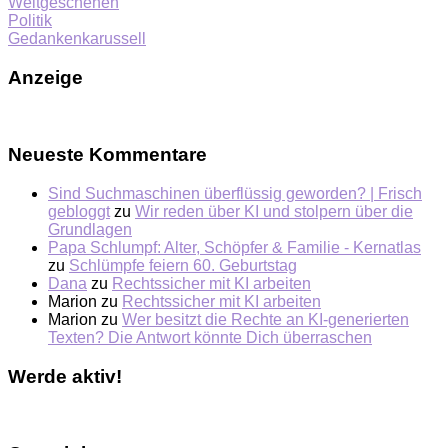
Weltgeschehen
Politik
Gedankenkarussell
Anzeige
Neueste Kommentare
Sind Suchmaschinen überflüssig geworden? | Frisch
gebloggt
zu
Wir reden über KI und stolpern über die
Grundlagen
Papa Schlumpf: Alter, Schöpfer & Familie - Kernatlas
zu
Schlümpfe feiern 60. Geburtstag
Dana
zu
Rechtssicher mit KI arbeiten
Marion
zu
Rechtssicher mit KI arbeiten
Marion
zu
Wer besitzt die Rechte an KI-generierten
Texten? Die Antwort könnte Dich überraschen
Werde aktiv!