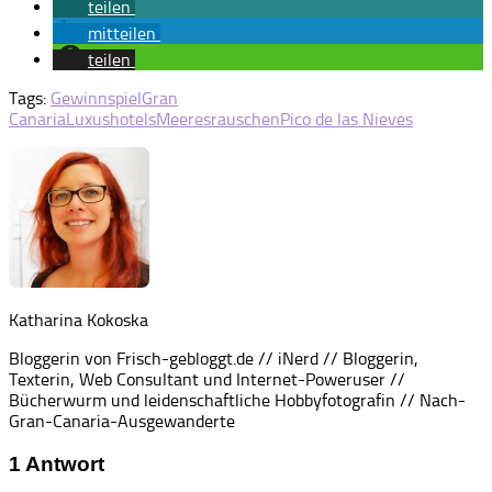
teilen
mitteilen
teilen
Tags:
Gewinnspiel
Gran
Canaria
Luxushotels
Meeresrauschen
Pico de las Nieves
Katharina Kokoska
Bloggerin von Frisch-gebloggt.de // iNerd // Bloggerin,
Texterin, Web Consultant und Internet-Poweruser //
Bücherwurm und leidenschaftliche Hobbyfotografin // Nach-
Gran-Canaria-Ausgewanderte
1 Antwort