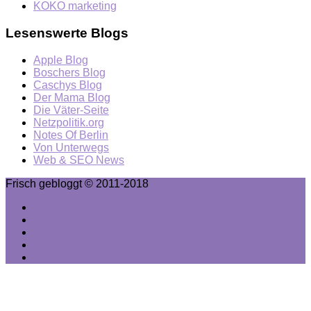
KOKO marketing
Lesenswerte Blogs
Apple Blog
Boschers Blog
Caschys Blog
Der Mama Blog
Die Väter-Seite
Netzpolitik.org
Notes Of Berlin
Von Unterwegs
Web & SEO News
Frisch gebloggt © 2011-2018