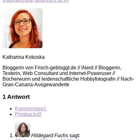
Intelligenz
wie gefährlich ist KI
Katharina Kokoska
Bloggerin von Frisch-gebloggt.de // iNerd // Bloggerin,
Texterin, Web Consultant und Internet-Poweruser //
Bücherwurm und leidenschaftliche Hobbyfotografin // Nach-
Gran-Canaria-Ausgewanderte
1 Antwort
Kommentare
1
Pingbacks
0
Hildegard Fuchs
sagt: