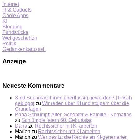
Internet
IT & Gadgets
Coole Apps
KI
Blogging
Fundstücke
Weltgeschehen
Politik
Gedankenkarussell
Anzeige
Neueste Kommentare
Sind Suchmaschinen überflüssig geworden? | Frisch
gebloggt
zu
Wir reden über KI und stolpern über die
Grundlagen
Papa Schlumpf: Alter, Schöpfer & Familie - Kernatlas
zu
Schlümpfe feiern 60. Geburtstag
Dana
zu
Rechtssicher mit KI arbeiten
Marion
zu
Rechtssicher mit KI arbeiten
Marion
zu
Wer besitzt die Rechte an KI-generierten