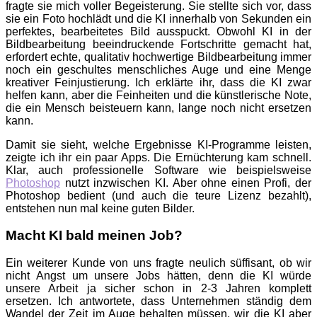
fragte sie mich voller Begeisterung. Sie stellte sich vor, dass
sie ein Foto hochlädt und die KI innerhalb von Sekunden ein
perfektes, bearbeitetes Bild ausspuckt. Obwohl KI in der
Bildbearbeitung beeindruckende Fortschritte gemacht hat,
erfordert echte, qualitativ hochwertige Bildbearbeitung immer
noch ein geschultes menschliches Auge und eine Menge
kreativer Feinjustierung. Ich erklärte ihr, dass die KI zwar
helfen kann, aber die Feinheiten und die künstlerische Note,
die ein Mensch beisteuern kann, lange noch nicht ersetzen
kann.
Damit sie sieht, welche Ergebnisse KI-Programme leisten,
zeigte ich ihr ein paar Apps. Die Ernüchterung kam schnell.
Klar, auch professionelle Software wie beispielsweise
Photoshop
nutzt inzwischen KI. Aber ohne einen Profi, der
Photoshop bedient (und auch die teure Lizenz bezahlt),
entstehen nun mal keine guten Bilder.
Macht KI bald meinen Job?
Ein weiterer Kunde von uns fragte neulich süffisant, ob wir
nicht Angst um unsere Jobs hätten, denn die KI würde
unsere Arbeit ja sicher schon in 2-3 Jahren komplett
ersetzen. Ich antwortete, dass Unternehmen ständig dem
Wandel der Zeit im Auge behalten müssen, wir die KI aber