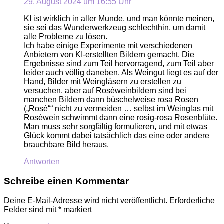
29. August 2024 um 16:55 Uhr
KI ist wirklich in aller Munde, und man könnte meinen,
sie sei das Wunderwerkzeug schlechthin, um damit
alle Probleme zu lösen.
Ich habe einige Experimente mit verschiedenen
Anbietern von KI-erstellten Bildern gemacht. Die
Ergebnisse sind zum Teil hervorragend, zum Teil aber
leider auch völlig daneben. Als Weingut liegt es auf der
Hand, Bilder mit Weingläsern zu erstellen zu
versuchen, aber auf Roséweinbildern sind bei
manchen Bildern dann büschelweise rosa Rosen
(„Rosé““ nicht zu vermeiden … selbst im Weinglas mit
Roséwein schwimmt dann eine rosig-rosa Rosenblüte.
Man muss sehr sorgfältig formulieren, und mit etwas
Glück kommt dabei tatsächlich das eine oder andere
brauchbare Bild heraus.
Antworten
Schreibe einen Kommentar
Deine E-Mail-Adresse wird nicht veröffentlicht.
Erforderliche
Felder sind mit
*
markiert