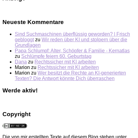
Neueste Kommentare
Sind Suchmaschinen überflüssig geworden? | Frisch
gebloggt
zu
Wir reden über KI und stolpern über die
Grundlagen
Papa Schlumpf: Alter, Schöpfer & Familie - Kernatlas
zu
Schlümpfe feiern 60. Geburtstag
Dana
zu
Rechtssicher mit KI arbeiten
Marion
zu
Rechtssicher mit KI arbeiten
Marion
zu
Wer besitzt die Rechte an KI-generierten
Texten? Die Antwort könnte Dich überraschen
Werde aktiv!
Copyright
Die von mir erstellten Texte auf diesem Blog stehen unter