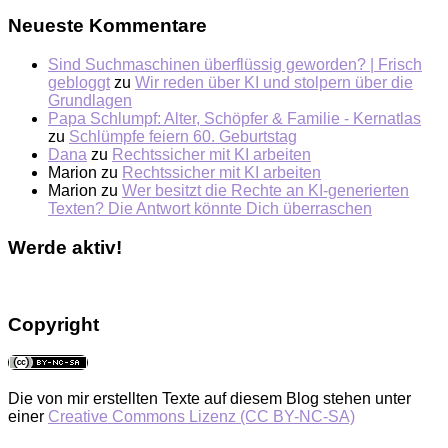
Neueste Kommentare
Sind Suchmaschinen überflüssig geworden? | Frisch
gebloggt
zu
Wir reden über KI und stolpern über die
Grundlagen
Papa Schlumpf: Alter, Schöpfer & Familie - Kernatlas
zu
Schlümpfe feiern 60. Geburtstag
Dana
zu
Rechtssicher mit KI arbeiten
Marion
zu
Rechtssicher mit KI arbeiten
Marion
zu
Wer besitzt die Rechte an KI-generierten
Texten? Die Antwort könnte Dich überraschen
Werde aktiv!
Copyright
Die von mir erstellten Texte auf diesem Blog stehen unter
einer
Creative Commons Lizenz (CC BY-NC-SA)