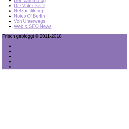
Der Mama Blog
Die Väter-Seite
Netzpolitik.org
Notes Of Berlin
Von Unterwegs
Web & SEO News
Frisch gebloggt © 2011-2018