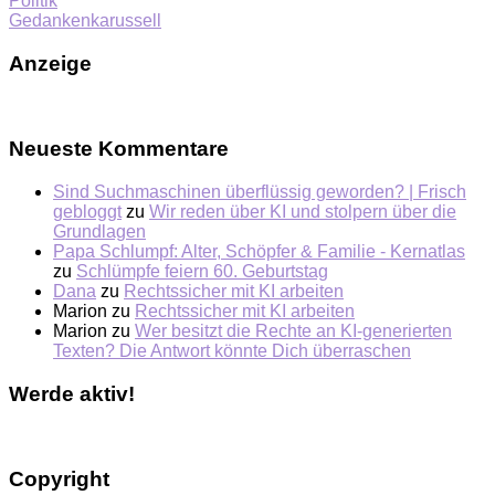
Politik
Gedankenkarussell
Anzeige
Neueste Kommentare
Sind Suchmaschinen überflüssig geworden? | Frisch
gebloggt
zu
Wir reden über KI und stolpern über die
Grundlagen
Papa Schlumpf: Alter, Schöpfer & Familie - Kernatlas
zu
Schlümpfe feiern 60. Geburtstag
Dana
zu
Rechtssicher mit KI arbeiten
Marion
zu
Rechtssicher mit KI arbeiten
Marion
zu
Wer besitzt die Rechte an KI-generierten
Texten? Die Antwort könnte Dich überraschen
Werde aktiv!
Copyright