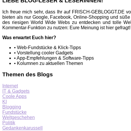
LIEBE BLOG-LESER & LESERINNEN!
Ich freue mich sehr, dass Ihr auf FRISCH-GEBLOGGT.DE vor
bieten als nur Google, Facebook, Online-Shopping und süße
des riesigen World Wide Webs zu entdecken und tolle Web
Kommentar-Funktion zu nutzen: Eure Meinung ist hier gefragt!
Was erwartet Euch hier?
• Web-Fundstücke & Klick-Tipps
• Vorstellung cooler Gadgets
• App-Empfehlungen & Software-Tipps
• Kolumnen zu aktuellen Themen
Themen des Blogs
Internet
IT & Gadgets
Coole Apps
KI
Blogging
Fundstücke
Weltgeschehen
Politik
Gedankenkarussell