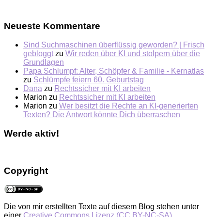
Neueste Kommentare
Sind Suchmaschinen überflüssig geworden? | Frisch
gebloggt
zu
Wir reden über KI und stolpern über die
Grundlagen
Papa Schlumpf: Alter, Schöpfer & Familie - Kernatlas
zu
Schlümpfe feiern 60. Geburtstag
Dana
zu
Rechtssicher mit KI arbeiten
Marion
zu
Rechtssicher mit KI arbeiten
Marion
zu
Wer besitzt die Rechte an KI-generierten
Texten? Die Antwort könnte Dich überraschen
Werde aktiv!
Copyright
Die von mir erstellten Texte auf diesem Blog stehen unter
einer
Creative Commons Lizenz (CC BY-NC-SA)