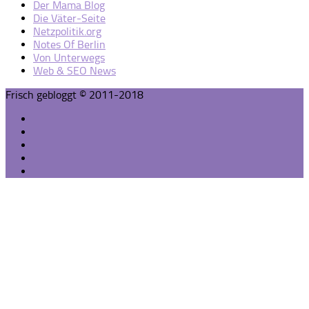
Der Mama Blog
Die Väter-Seite
Netzpolitik.org
Notes Of Berlin
Von Unterwegs
Web & SEO News
Frisch gebloggt © 2011-2018