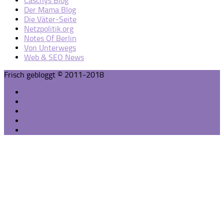
Caschys Blog
Der Mama Blog
Die Väter-Seite
Netzpolitik.org
Notes Of Berlin
Von Unterwegs
Web & SEO News
Frisch gebloggt © 2011-2018