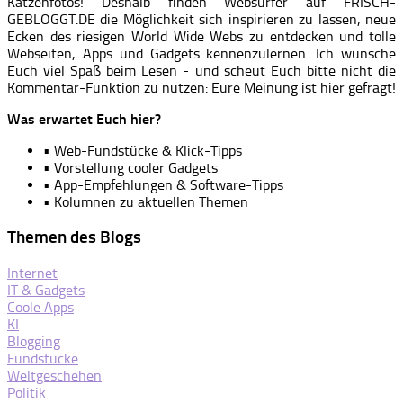
Katzenfotos! Deshalb finden Websurfer auf FRISCH-
GEBLOGGT.DE die Möglichkeit sich inspirieren zu lassen, neue
Ecken des riesigen World Wide Webs zu entdecken und tolle
Webseiten, Apps und Gadgets kennenzulernen. Ich wünsche
Euch viel Spaß beim Lesen - und scheut Euch bitte nicht die
Kommentar-Funktion zu nutzen: Eure Meinung ist hier gefragt!
Was erwartet Euch hier?
• Web-Fundstücke & Klick-Tipps
• Vorstellung cooler Gadgets
• App-Empfehlungen & Software-Tipps
• Kolumnen zu aktuellen Themen
Themen des Blogs
Internet
IT & Gadgets
Coole Apps
KI
Blogging
Fundstücke
Weltgeschehen
Politik