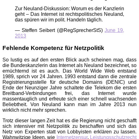
Zur Neuland-Diskussion: Worum es der Kanzlerin
geht – Das Internet ist rechtspolitisches Neuland,
das spüren wir im polit. Handeln täglich.
— Steffen Seibert (@RegSprecherStS)
June 19,
2013
Fehlende Kompetenz für Netzpolitik
So lustig es auf den ersten Blick auch scheinen mag, dass
die Bundeskanzlerin das Internet als Neuland bezeichnet, so
ernüchternd ist es auch. Das World Wide Web entstand
1989, sprich vor 24 Jahren. 1993 entstand dann die zentrale
Registrierungsstelle für deutsche Domains (DENIC) und
Ende der Neunziger Jahre schaltete die Telekom die ersten
Breitband-Verbindungen frei, das Internet wurde
massentauglich und erfreute sich einer schnell wachsenden
Beliebtheit. Von Neuland kann man im Jahre 2013 nun
wirklich nicht mehr sprechen.
Trotz dieser langen Zeit hat es die Regierung nicht geschafft
sich intensiver mit Netzpolitik zu beschaffen und sich das
Netz von Experten statt von Lobbyisten erklären zu lassen.
Wahnwitzige Ideen, wie
Internetzensur
,
Leistungsschutzrecht