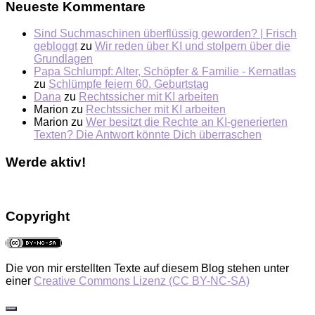
Neueste Kommentare
Sind Suchmaschinen überflüssig geworden? | Frisch
gebloggt
zu
Wir reden über KI und stolpern über die
Grundlagen
Papa Schlumpf: Alter, Schöpfer & Familie - Kernatlas
zu
Schlümpfe feiern 60. Geburtstag
Dana
zu
Rechtssicher mit KI arbeiten
Marion
zu
Rechtssicher mit KI arbeiten
Marion
zu
Wer besitzt die Rechte an KI-generierten
Texten? Die Antwort könnte Dich überraschen
Werde aktiv!
Copyright
Die von mir erstellten Texte auf diesem Blog stehen unter
einer
Creative Commons Lizenz (CC BY-NC-SA)