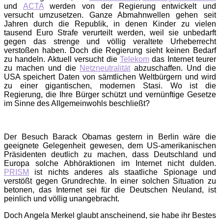
und
ACTA
werden von der Regierung entwickelt und
versucht umzusetzen. Ganze Abmahnwellen gehen seit
Jahren durch die Republik, in denen Kinder zu vielen
tausend Euro Strafe verurteilt werden, weil sie unbedarft
gegen das strenge und völlig veraltete Urheberrecht
verstoßen haben. Doch die Regierung sieht keinen Bedarf
zu handeln. Aktuell versucht die
Telekom
das Internet teurer
zu machen und die
Netzneutralität
abzuschaffen. Und die
USA speichert Daten von sämtlichen Weltbürgern und wird
zu einer gigantischen, modernen Stasi. Wo ist die
Regierung, die Ihre Bürger schützt und vernünftige Gesetze
im Sinne des Allgemeinwohls beschließt?
Der Besuch Barack Obamas gestern in Berlin wäre die
geeignete Gelegenheit gewesen, dem US-amerikanischen
Präsidenten deutlich zu machen, dass Deutschland und
Europa solche Abhöraktionen im Internet nicht dulden.
PRISM
ist nichts anderes als staatliche Spionage und
verstößt gegen Grundrechte. In einer solchen Situation zu
betonen, das Internet sei für die Deutschen Neuland, ist
peinlich und völlig unangebracht.
Doch Angela Merkel glaubt anscheinend, sie habe ihr Bestes