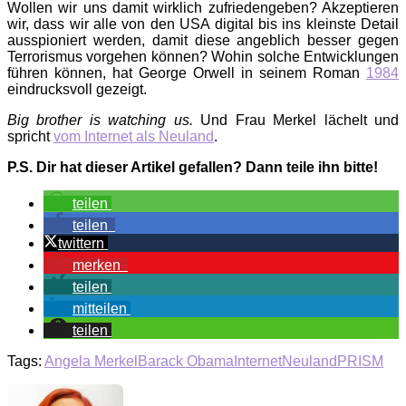
Wollen wir uns damit wirklich zufriedengeben? Akzeptieren
wir, dass wir alle von den USA digital bis ins kleinste Detail
ausspioniert werden, damit diese angeblich besser gegen
Terrorismus vorgehen können? Wohin solche Entwicklungen
führen können, hat George Orwell in seinem Roman
1984
eindrucksvoll gezeigt.
Big brother is watching us.
Und Frau Merkel lächelt und
spricht
vom Internet als Neuland
.
P.S. Dir hat dieser Artikel gefallen? Dann teile ihn bitte!
teilen
teilen
twittern
merken
teilen
mitteilen
teilen
Tags:
Angela Merkel
Barack Obama
Internet
Neuland
PRISM