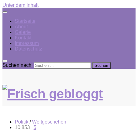
Unter dem Inhalt
Startseite
About
Galerie
Kontakt
Impressum
Datenschutz
Suchen nach:
Politik
/
Weltgeschehen
10.853
5