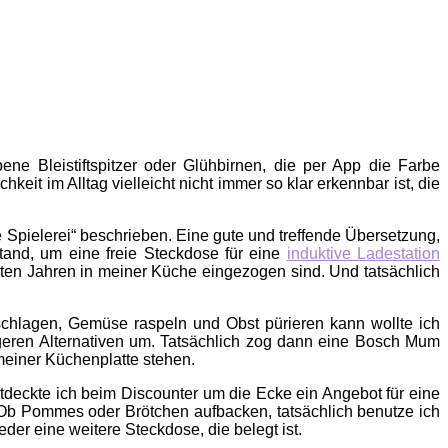
e Bleistiftspitzer oder Glühbirnen, die per App die Farbe
it im Alltag vielleicht nicht immer so klar erkennbar ist, die
e Spielerei“ beschrieben. Eine gute und treffende Übersetzung,
tand, um eine freie Steckdose für eine
induktive Ladestation
zten Jahren in meiner Küche eingezogen sind. Und tatsächlich
schlagen, Gemüse raspeln und Obst pürieren kann wollte ich
geren Alternativen um. Tatsächlich zog dann eine Bosch Mum
 meiner Küchenplatte stehen.
ntdeckte ich beim Discounter um die Ecke ein Angebot für eine
e. Ob Pommes oder Brötchen aufbacken, tatsächlich benutze ich
der eine weitere Steckdose, die belegt ist.