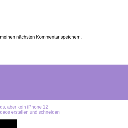
r meinen nächsten Kommentar speichern.
ds, aber kein iPhone 12
deos erstellen und schneiden