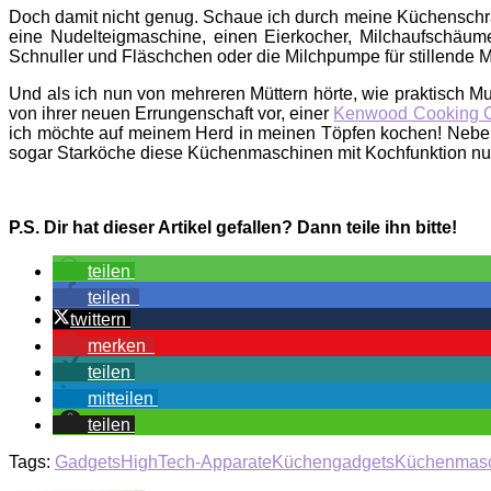
Doch damit nicht genug. Schaue ich durch meine Küchenschrän
eine Nudelteigmaschine, einen Eierkocher, Milchaufschäume
Schnuller und Fläschchen oder die Milchpumpe für stillende Ma
Und als ich nun von mehreren Müttern hörte, wie praktisch M
von ihrer neuen Errungenschaft vor, einer
Kenwood Cooking C
ich möchte auf meinem Herd in meinen Töpfen kochen! Nebe
sogar Starköche diese Küchenmaschinen mit Kochfunktion nutze
P.S. Dir hat dieser Artikel gefallen? Dann teile ihn bitte!
teilen
teilen
twittern
merken
teilen
mitteilen
teilen
Tags:
Gadgets
HighTech-Apparate
Küchengadgets
Küchenmas