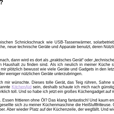
e?
ischen Schnickschnack wie USB-Tassenwärmer, solarbetrieben
, neue technische Geräte und Apparate benutzt, deren Nützlichke
ach, dann wird es dort als „praktisches Gerät“ oder „technisch
Haushalt zu finden sind. Als ich neulich in meiner Küche s
 mir plötzlich bewusst wie viele Geräte und Gadgets in den let
der weniger nützlichen Geräte unterzubringen.
h mir wünschte. Dieses tolle Gerät, das Teig rühren, Sahne 
ekannte
KitchenAid
sein, deshalb schaute ich mich nach günsti
irklich toll. Und so habe ich jetzt ein großes Küchengadget auf
e. Essen frittieren ohne Öl? Das klang fantastisch! Und kaum e
so gesellte sich zu meiner Küchenmaschine die Heißluftfritteus
r. Aber wieder Platz auf der Küchenzeile, der wegfällt. Und wie