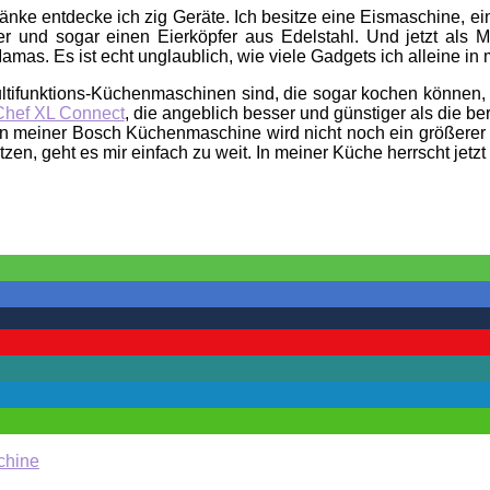
ke entdecke ich zig Geräte. Ich besitze eine Eismaschine, ein
r und sogar einen Eierköpfer aus Edelstahl. Und jetzt als 
mas. Es ist echt unglaublich, wie viele Gadgets ich alleine in
ultifunktions-Küchenmaschinen sind, die sogar kochen können, d
hef XL Connect
, die angeblich besser und günstiger als die b
n meiner Bosch Küchenmaschine wird nicht noch ein größerer 
n, geht es mir einfach zu weit. In meiner Küche herrscht jetzt 
chine