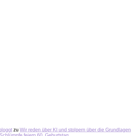
bloggt
zu
Wir reden über KI und stolpern über die Grundlagen
Schlümpfe feiern 60. Geburtstag