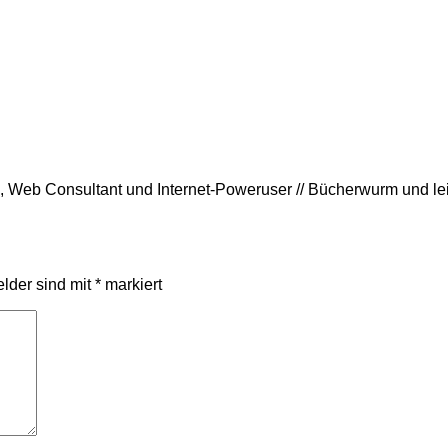
rin, Web Consultant und Internet-Poweruser // Bücherwurm und l
elder sind mit
*
markiert