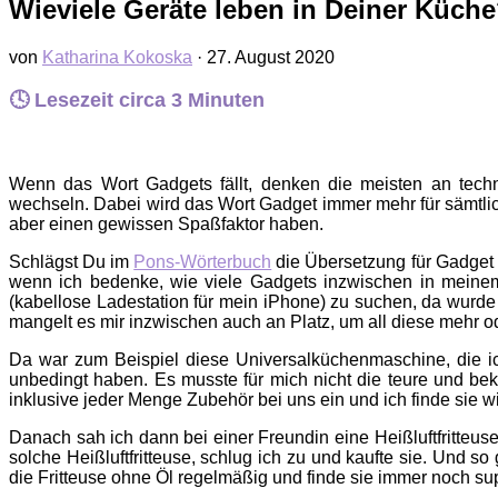
Wieviele Geräte leben in Deiner Küch
von
Katharina Kokoska
·
27. August 2020
🕓 Lesezeit circa
3
Minuten
Wenn das Wort Gadgets fällt, denken die meisten an techn
wechseln. Dabei wird das Wort Gadget immer mehr für sämtliche
aber einen gewissen Spaßfaktor haben.
Schlägst Du im
Pons-Wörterbuch
die Übersetzung für Gadget n
wenn ich bedenke, wie viele Gadgets inzwischen in meinem 
(kabellose Ladestation für mein iPhone) zu suchen, da wurde
mangelt es mir inzwischen auch an Platz, um all diese mehr o
Da war zum Beispiel diese Universalküchenmaschine, die ic
unbedingt haben. Es musste für mich nicht die teure und b
inklusive jeder Menge Zubehör bei uns ein und ich finde sie w
Danach sah ich dann bei einer Freundin eine Heißluftfritteus
solche Heißluftfritteuse, schlug ich zu und kaufte sie. Und 
die Fritteuse ohne Öl regelmäßig und finde sie immer noch supe