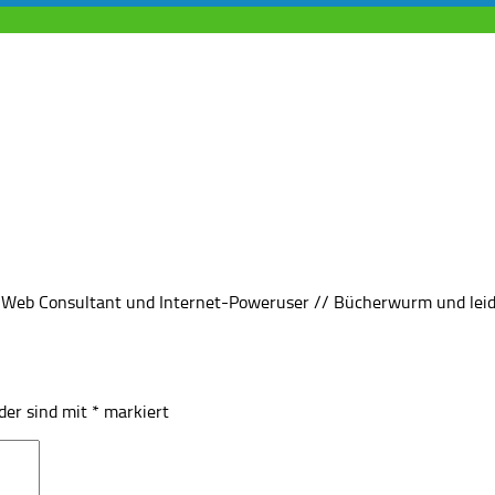
rin, Web Consultant und Internet-Poweruser // Bücherwurm und lei
lder sind mit
*
markiert