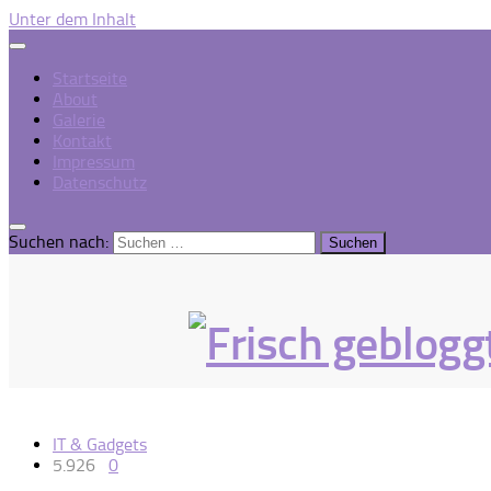
Unter dem Inhalt
Startseite
About
Galerie
Kontakt
Impressum
Datenschutz
Suchen nach:
IT & Gadgets
5.926
0