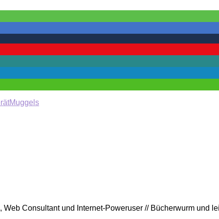
rät
Muggels
rin, Web Consultant und Internet-Poweruser // Bücherwurm und l