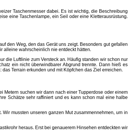
weizer Taschenmesser dabei. Es ist wichtig, die Beschreibung
se eine Taschenlampe, ein Seil oder eine Kletterausrüstung.
uf den Weg, den das Gerät uns zeigt. Besonders gut gefallen
 alleine wahrscheinlich nie entdeckt hätten.
ur die Luftlinie zum Versteck an. Häufig standen wir schon nur
chatz ein nicht überwindbarer Abgrund trennte. Dann hieß es
das Terrain erkunden und mit Köpfchen das Ziel erreichen.
wei Metern suchen wir dann nach einer Tupperdose oder einem
ihre Schätze sehr raffiniert und es kann schon mal eine halbe
eckt. Wir mussten unseren ganzen Mut zusammennehmen, um in
lastikrohr heraus. Erst bei genauerem Hinsehen entdeckten wir