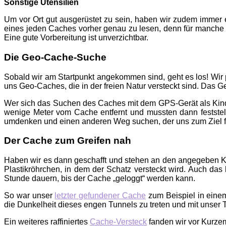
Sonstige Utensilien
Um vor Ort gut ausgerüstet zu sein, haben wir zudem immer e
eines jeden Caches vorher genau zu lesen, denn für manche 
Eine gute Vorbereitung ist unverzichtbar.
Die Geo-Cache-Suche
Sobald wir am Startpunkt angekommen sind, geht es los! Wir
uns Geo-Caches, die in der freien Natur versteckt sind. Das G
Wer sich das Suchen des Caches mit dem GPS-Gerät als Kindersp
wenige Meter vom Cache entfernt und mussten dann feststell
umdenken und einen anderen Weg suchen, der uns zum Ziel fü
Der Cache zum Greifen nah
Haben wir es dann geschafft und stehen an den angegeben Ko
Plastikröhrchen, in dem der Schatz versteckt wird. Auch das 
Stunde dauern, bis der Cache „geloggt“ werden kann.
So war unser
letzter gefundener Cache
zum Beispiel in eine
die Dunkelheit dieses engen Tunnels zu treten und mit unse
Ein weiteres raffiniertes
Cache-Versteck
fanden wir vor Kurzem