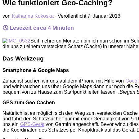
Wie funktioniert Geo-Caching?
von
Katharina Kokoska
· Veröffentlicht
7. Januar 2013
🕓 Lesezeit circa
4
Minuten
Seit mehreren Monaten bin ich nun schon im Sc
die uns zu einem versteckten Schatz (Cache) in unserer Nähe
Das Werkzeug
Smartphone & Google Maps
Zunächst suchen wir uns auf dem iPhone mit Hilfe von
Googl
und wir brauchen uns über Google Maps dann nur noch die R
bequem von zu Hause zum Startpunkt leiten lassen.
„Biegen S
GPS zum Geo-Cachen
Natürlich ist es möglich sich den Weg zum versteckten Cach
und führt den Schatzsucher nur mit einer Genauigkeit von 
uns ein
GPS-Gerät
von Garmin angeschafft. Bevor wir zu die
die Koordinaten des Schatzes per Knopfdruck auf das Gerät.