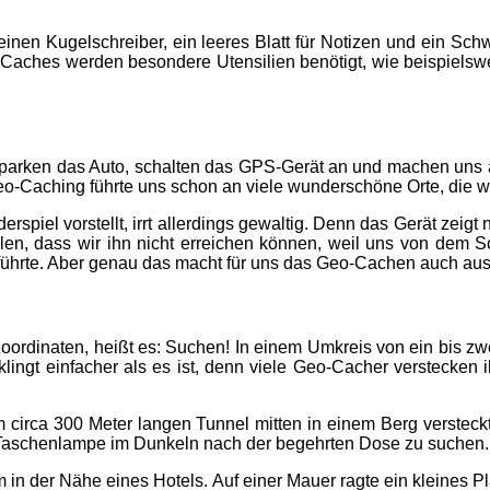
inen Kugelschreiber, ein leeres Blatt für Notizen und ein Sch
Caches werden besondere Utensilien benötigt, wie beispielswei
 parken das Auto, schalten das GPS-Gerät an und machen uns a
eo-Caching führte uns schon an viele wunderschöne Orte, die wir
iel vorstellt, irrt allerdings gewaltig. Denn das Gerät zeigt n
en, dass wir ihn nicht erreichen können, weil uns von dem S
hrte. Aber genau das macht für uns das Geo-Cachen auch aus: 
ordinaten, heißt es: Suchen! In einem Umkreis von ein bis z
klingt einfacher als es ist, denn viele Geo-Cacher verstecken 
m circa 300 Meter langen Tunnel mitten in einem Berg verst
r Taschenlampe im Dunkeln nach der begehrten Dose zu suchen.
 in der Nähe eines Hotels. Auf einer Mauer ragte ein kleines P