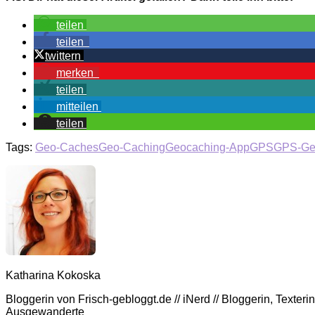
teilen
teilen
twittern
merken
teilen
mitteilen
teilen
Tags:
Geo-Caches
Geo-Caching
Geocaching-App
GPS
GPS-Ge
Katharina Kokoska
Bloggerin von Frisch-gebloggt.de // iNerd // Bloggerin, Texte
Ausgewanderte