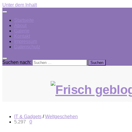
Unter dem Inhalt
Startseite
About
Galerie
Kontakt
Impressum
Datenschutz
Suchen nach:
IT & Gadgets
/
Weltgeschehen
5.297
0