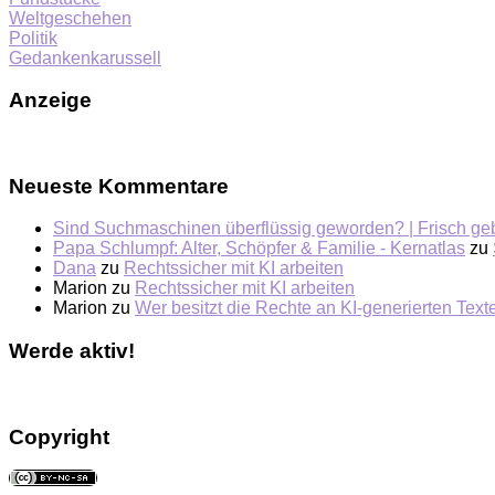
Weltgeschehen
Politik
Gedankenkarussell
Anzeige
Neueste Kommentare
Sind Suchmaschinen überflüssig geworden? | Frisch ge
Papa Schlumpf: Alter, Schöpfer & Familie - Kernatlas
zu
Dana
zu
Rechtssicher mit KI arbeiten
Marion
zu
Rechtssicher mit KI arbeiten
Marion
zu
Wer besitzt die Rechte an KI-generierten Tex
Werde aktiv!
Copyright