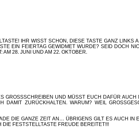
TASTE! IHR WISST SCHON, DIESE TASTE GANZ LINKS
TASTE EIN FEIERTAG GEWIDMET WURDE? SEID DOCH NI
 AM 28. JUNI UND AM 22. OKTOBER.
ES GROSSSCHREIBEN UND MÜSST EUCH DAFÜR AUCH N
CH DAMIT ZURÜCKHALTEN. WARUM? WEIL GROSSGES
ERADE DIE GANZE ZEIT AN… ÜBRIGENS GILT ES AUCH IN
 DIE FESTSTELLTASTE FREUDE BEREITET!!!