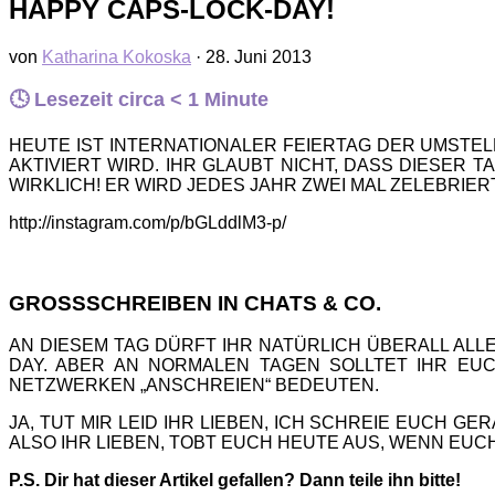
HAPPY CAPS-LOCK-DAY!
von
Katharina Kokoska
·
28. Juni 2013
🕓 Lesezeit circa
< 1
Minute
HEUTE IST INTERNATIONALER FEIERTAG DER UMSTELL
AKTIVIERT WIRD. IHR GLAUBT NICHT, DASS DIESER 
WIRKLICH! ER WIRD JEDES JAHR ZWEI MAL ZELEBRIERT:
http://instagram.com/p/bGLddlM3-p/
GROSSSCHREIBEN IN CHATS & CO.
AN DIESEM TAG DÜRFT IHR NATÜRLICH ÜBERALL ALL
DAY. ABER AN NORMALEN TAGEN SOLLTET IHR EU
NETZWERKEN „ANSCHREIEN“ BEDEUTEN.
JA, TUT MIR LEID IHR LIEBEN, ICH SCHREIE EUCH G
ALSO IHR LIEBEN, TOBT EUCH HEUTE AUS, WENN EUCH
P.S. Dir hat dieser Artikel gefallen? Dann teile ihn bitte!