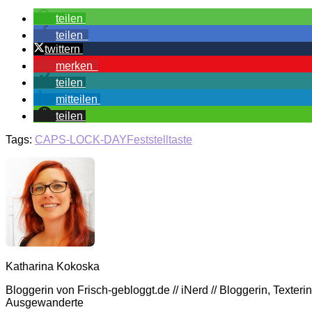
teilen
teilen
twittern
merken
teilen
mitteilen
teilen
Tags:
CAPS-LOCK-DAY
Feststelltaste
Katharina Kokoska
Bloggerin von Frisch-gebloggt.de // iNerd // Bloggerin, Texte
Ausgewanderte