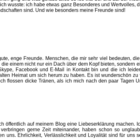
 ich wusste: ich habe etwas ganz Besonderes und Wertvolles, da
ndschaften sind. Und wie besonders meine Freunde sind!
ute, enge Freunde. Menschen, die mir sehr viel bedeuten, die 
 die einem nicht nur ein Dach über dem Kopf bieten, sondern 
, Skype, Facebook und E-Mail in Kontakt bin und die ich leid
 alten Heimat um sich herum zu haben. Es ist wunderschön zu w
ürlich flossen dicke Tränen, als ich mich nach den paar Tage
 öffentlich auf meinem Blog eine Liebeserklärung machen. I
bringen gerne Zeit miteinander, haben schon so unglaublich
n uns. Ehrlichkeit, Verlässlichkeit und Loyalität sind für uns se