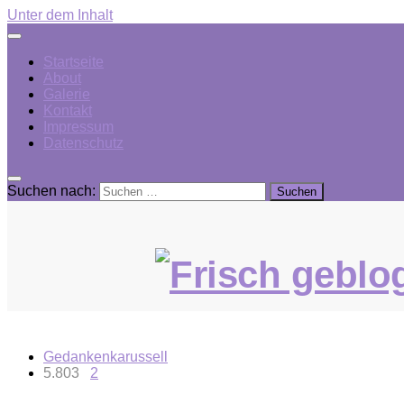
Unter dem Inhalt
Startseite
About
Galerie
Kontakt
Impressum
Datenschutz
Suchen nach:
Gedankenkarussell
5.803
2