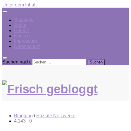
Unter dem Inhalt
Startseite
About
Galerie
Kontakt
Impressum
Datenschutz
Suchen nach:
Blogging
/
Soziale Netzwerke
4.143
0