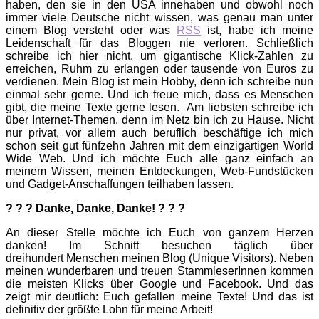
haben, den sie in den USA innehaben und obwohl noch
immer viele Deutsche nicht wissen, was genau man unter
einem Blog versteht oder was
RSS
ist, habe ich meine
Leidenschaft für das Bloggen nie verloren. Schließlich
schreibe ich hier nicht, um gigantische Klick-Zahlen zu
erreichen, Ruhm zu erlangen oder tausende von Euros zu
verdienen. Mein Blog ist mein Hobby, denn ich schreibe nun
einmal sehr gerne. Und ich freue mich, dass es Menschen
gibt, die meine Texte gerne lesen. Am liebsten schreibe ich
über Internet-Themen, denn im Netz bin ich zu Hause. Nicht
nur privat, vor allem auch beruflich beschäftige ich mich
schon seit gut fünfzehn Jahren mit dem einzigartigen World
Wide Web. Und ich möchte Euch alle ganz einfach an
meinem Wissen, meinen Entdeckungen, Web-Fundstücken
und Gadget-Anschaffungen teilhaben lassen.
? ? ? Danke, Danke, Danke! ? ? ?
An dieser Stelle möchte ich Euch von ganzem Herzen
danken! Im Schnitt besuchen täglich über
dreihundert Menschen meinen Blog (Unique Visitors). Neben
meinen wunderbaren und treuen StammleserInnen kommen
die meisten Klicks über Google und Facebook. Und das
zeigt mir deutlich: Euch gefallen meine Texte! Und das ist
definitiv der größte Lohn für meine Arbeit!