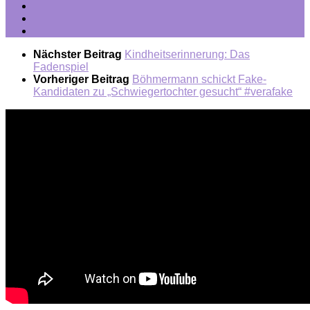
Nächster Beitrag
Kindheitserinnerung: Das
Fadenspiel
Vorheriger Beitrag
Böhmermann schickt Fake-
Kandidaten zu „Schwiegertochter gesucht“ #verafake