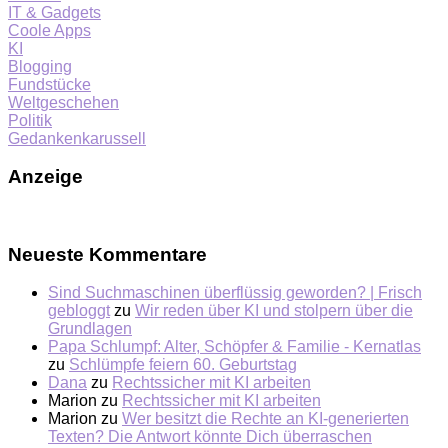
IT & Gadgets
Coole Apps
KI
Blogging
Fundstücke
Weltgeschehen
Politik
Gedankenkarussell
Anzeige
Neueste Kommentare
Sind Suchmaschinen überflüssig geworden? | Frisch
gebloggt
zu
Wir reden über KI und stolpern über die
Grundlagen
Papa Schlumpf: Alter, Schöpfer & Familie - Kernatlas
zu
Schlümpfe feiern 60. Geburtstag
Dana
zu
Rechtssicher mit KI arbeiten
Marion
zu
Rechtssicher mit KI arbeiten
Marion
zu
Wer besitzt die Rechte an KI-generierten
Texten? Die Antwort könnte Dich überraschen