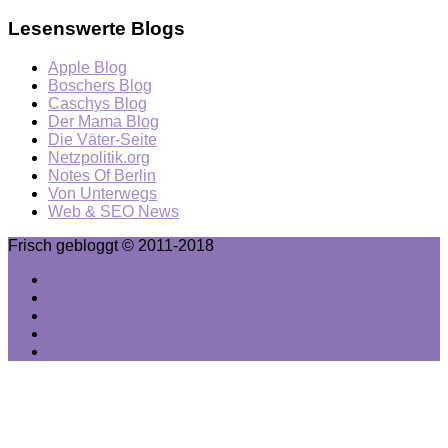
Lesenswerte Blogs
Apple Blog
Boschers Blog
Caschys Blog
Der Mama Blog
Die Väter-Seite
Netzpolitik.org
Notes Of Berlin
Von Unterwegs
Web & SEO News
Frisch gebloggt © 2011-2018