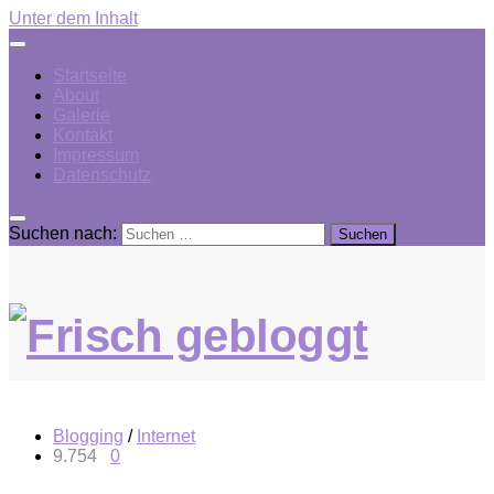
Unter dem Inhalt
Startseite
About
Galerie
Kontakt
Impressum
Datenschutz
Suchen nach:
Blogging
/
Internet
9.754
0