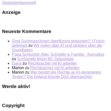
Gedankenkarussell
Anzeige
Neueste Kommentare
Sind Suchmaschinen überflüssig geworden? | Frisch
gebloggt
zu
Wir reden über KI und stolpern über die
Grundlagen
Papa Schlumpf: Alter, Schöpfer & Familie - Kernatlas
zu
Schlümpfe feiern 60. Geburtstag
Dana
zu
Rechtssicher mit KI arbeiten
Marion
zu
Rechtssicher mit KI arbeiten
Marion
zu
Wer besitzt die Rechte an KI-generierten
Texten? Die Antwort könnte Dich überraschen
Werde aktiv!
Copyright