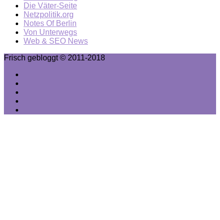
Die Väter-Seite
Netzpolitik.org
Notes Of Berlin
Von Unterwegs
Web & SEO News
Frisch gebloggt © 2011-2018