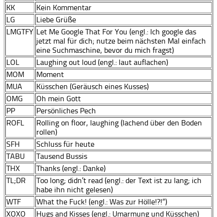
KK
Kein Kommentar
LG
Liebe Grüße
LMGTFY
Let Me Google That For You (engl.: Ich google das
jetzt mal für dich; nutze beim nächsten Mal einfach
eine Suchmaschine, bevor du mich fragst)
LOL
Laughing out loud (engl.: laut auflachen)
MOM
Moment
MUA
Küsschen (Geräusch eines Kusses)
OMG
Oh mein Gott
PP
Persönliches Pech
ROFL
Rolling on floor, laughing (lachend über den Boden
rollen)
SFH
Schluss für heute
TABU
Tausend Bussis
THX
Thanks (engl.: Danke)
TL;DR
Too long; didn’t read (engl.: der Text ist zu lang; ich
habe ihn nicht gelesen)
WTF
What the Fuck! (engl.: Was zur Hölle!?!“)
XOXO
Hugs and Kisses (engl.: Umarmung und Küsschen)