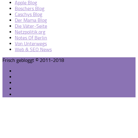
Apple Blog
Boschers Blog
Caschys Blog
Der Mama Blog
Die Väter-Seite
Netzpolitik.org
Notes Of Berlin
Von Unterwegs
Web & SEO News
Frisch gebloggt © 2011-2018