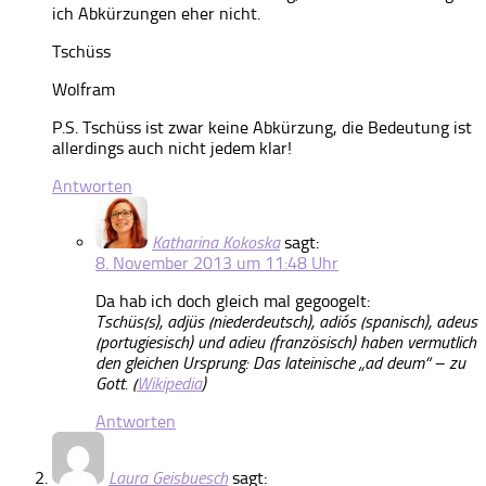
ich Abkürzungen eher nicht.
Tschüss
Wolfram
P.S. Tschüss ist zwar keine Abkürzung, die Bedeutung ist
allerdings auch nicht jedem klar!
Antworten
Katharina Kokoska
sagt:
8. November 2013 um 11:48 Uhr
Da hab ich doch gleich mal gegoogelt:
Tschüs(s), adjüs (niederdeutsch), adiós (spanisch), adeus
(portugiesisch) und adieu (französisch) haben vermutlich
den gleichen Ursprung: Das lateinische „ad deum“ – zu
Gott. (
Wikipedia
)
Antworten
Laura Geisbuesch
sagt: