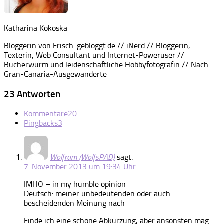
Katharina Kokoska
Bloggerin von Frisch-gebloggt.de // iNerd // Bloggerin,
Texterin, Web Consultant und Internet-Poweruser //
Bücherwurm und leidenschaftliche Hobbyfotografin // Nach-
Gran-Canaria-Ausgewanderte
23 Antworten
Kommentare
20
Pingbacks
3
Wolfram (WolfsPAD)
sagt:
7. November 2013 um 19:34 Uhr
IMHO – in my humble opinion
Deutsch: meiner unbedeutenden oder auch
bescheidenden Meinung nach
Finde ich eine schöne Abkürzung, aber ansonsten mag