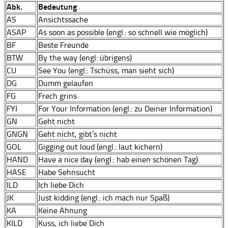
Abk.
Bedeutung
AS
Ansichtssache
ASAP
As soon as possible (engl.: so schnell wie möglich)
BF
Beste Freunde
BTW
By the way (engl: übrigens)
CU
See You (engl.: Tschüss, man sieht sich)
DG
Dumm gelaufen
FG
Frech grins
FYI
For Your Information (engl.: zu Deiner Information)
GN
Geht nicht
GNGN
Geht nicht, gibt’s nicht
GOL
Gigging out loud (engl.: laut kichern)
HAND
Have a nice day (engl.: hab einen schönen Tag)
HASE
Habe Sehnsucht
ILD
Ich liebe Dich
JK
Just kidding (engl.: ich mach nur Spaß)
KA
Keine Ahnung
KILD
Kuss, ich liebe Dich