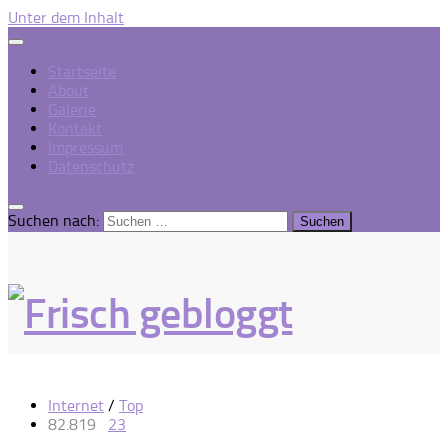
Unter dem Inhalt
Startseite
About
Galerie
Kontakt
Impressum
Datenschutz
Suchen nach:
Internet
/
Top
82.819
23