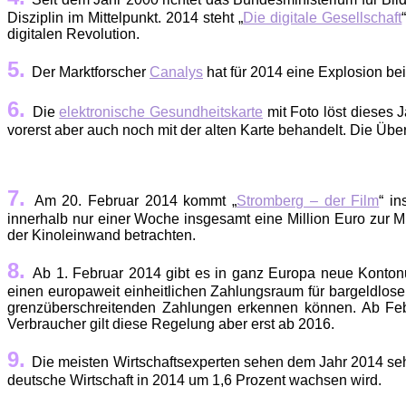
Disziplin im Mittelpunkt. 2014 steht „
Die digitale Gesellschaft
digitalen Revolution.
5.
Der Marktforscher
Canalys
hat für 2014 eine Explosion be
6.
Die
elektronische Gesundheitskarte
mit Foto löst dieses 
vorerst aber auch noch mit der alten Karte behandelt. Die Übe
7.
Am 20. Februar 2014 kommt „
Stromberg – der Film
“ i
innerhalb nur einer Woche insgesamt eine Million Euro zur Mi
der Kinoleinwand betrachten.
8.
Ab 1. Februar 2014 gibt es in ganz Europa neue Konton
einen europaweit einheitlichen Zahlungsraum für bargeldlos
grenzüberschreitenden Zahlungen erkennen können. Ab Feb
Verbraucher gilt diese Regelung aber erst ab 2016.
9.
Die meisten Wirtschaftsexperten sehen dem Jahr 2014 seh
deutsche Wirtschaft in 2014 um 1,6 Prozent wachsen wird.