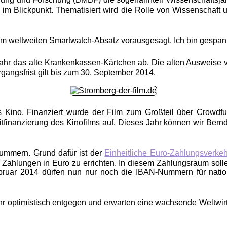
“ im Blickpunkt. Thematisiert wird die Rolle von Wissenschaf
im weltweiten Smartwatch-Absatz vorausgesagt. Ich bin gespan
Jahr das alte Krankenkassen-Kärtchen ab. Die alten Ausweise v
rgangsfrist gilt bis zum 30. September 2014.
ns Kino. Finanziert wurde der Film zum Großteil über Crowdf
tfinanzierung des Kinofilms auf. Dieses Jahr können wir Bernd
ummern. Grund dafür ist der
Einheitliche Euro-Zahlungsverke
e Zahlungen in Euro zu errichten. In diesem Zahlungsraum so
ruar 2014 dürfen nun nur noch die IBAN-Nummern für nation
r optimistisch entgegen und erwarten eine wachsende Weltwirts