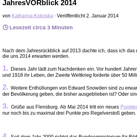
JahresVORblick 2014
von
Katharina Kokoska
· Veröffentlicht
2. Januar 2014
🕓 Lesezeit circa
3
Minuten
Nach dem Jahresrückblick auf 2013 dachte ich, dass ich das 
die uns 2014 erwarten werden.
1.
Dieses Jahr lädt zum Nachdenken ein. Vor hundert Jahren
und 1918 ihr Leben, der Zweite Weltkrieg forderte über 50 Mill
2.
Weitere Enthüllungen von Edward Snowden sind zu erwar
der Bevölkerung geben, die bisher ausgeblieben ist? Oder sin
3.
Grüße aus Flensburg. Ab Mai 2014 tritt ein neues
Punkte
nur noch bis zu maximal drei Punkte pro Regelverstoß geben.
4.
Seit dem Jahr 2000 richtet das Bundesministerium für Bi