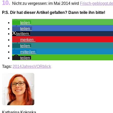
10.
Nicht zu vergessen: im Mai 2014 wird
Frisch-gebloggt.d
P.S. Dir hat dieser Artikel gefallen? Dann teile ihn bitte!
teilen
teilen
twittern
merken
teilen
mitteilen
teilen
Tags:
2014
JahresVORblick
Katharina Kokoska