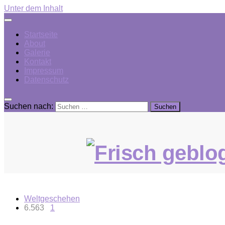
Unter dem Inhalt
Startseite
About
Galerie
Kontakt
Impressum
Datenschutz
Suchen nach:
Weltgeschehen
6.563
1