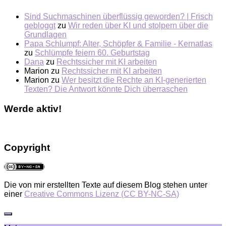
Sind Suchmaschinen überflüssig geworden? | Frisch
gebloggt
zu
Wir reden über KI und stolpern über die
Grundlagen
Papa Schlumpf: Alter, Schöpfer & Familie - Kernatlas
zu
Schlümpfe feiern 60. Geburtstag
Dana
zu
Rechtssicher mit KI arbeiten
Marion
zu
Rechtssicher mit KI arbeiten
Marion
zu
Wer besitzt die Rechte an KI-generierten
Texten? Die Antwort könnte Dich überraschen
Werde aktiv!
Copyright
Die von mir erstellten Texte auf diesem Blog stehen unter
einer
Creative Commons Lizenz (CC BY-NC-SA)