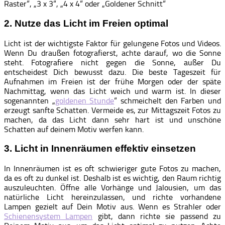
Raster“, „3 x 3“, „4 x 4“ oder „Goldener Schnitt“
2. Nutze das Licht im Freien optimal
Licht ist der wichtigste Faktor für gelungene Fotos und Videos.
Wenn Du draußen fotografierst, achte darauf, wo die Sonne
steht. Fotografiere nicht gegen die Sonne, außer Du
entscheidest Dich bewusst dazu. Die beste Tageszeit für
Aufnahmen im Freien ist der frühe Morgen oder der späte
Nachmittag, wenn das Licht weich und warm ist. In dieser
sogenannten „
goldenen Stunde
“ schmeichelt den Farben und
erzeugt sanfte Schatten. Vermeide es, zur Mittagszeit Fotos zu
machen, da das Licht dann sehr hart ist und unschöne
Schatten auf deinem Motiv werfen kann.
3. Licht in Innenräumen effektiv einsetzen
In Innenräumen ist es oft schwieriger gute Fotos zu machen,
da es oft zu dunkel ist. Deshalb ist es wichtig, den Raum richtig
auszuleuchten. Öffne alle Vorhänge und Jalousien, um das
natürliche Licht hereinzulassen, und richte vorhandene
Lampen gezielt auf Dein Motiv aus. Wenn es Strahler oder
Schienensystem Lampen
gibt, dann richte sie passend zu