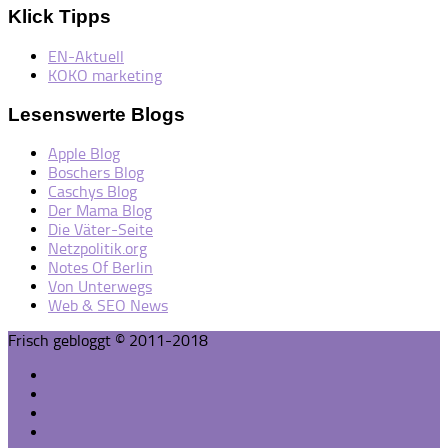
Klick Tipps
EN-Aktuell
KOKO marketing
Lesenswerte Blogs
Apple Blog
Boschers Blog
Caschys Blog
Der Mama Blog
Die Väter-Seite
Netzpolitik.org
Notes Of Berlin
Von Unterwegs
Web & SEO News
Frisch gebloggt © 2011-2018