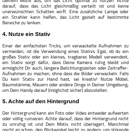
Deinem Motiv aus, um das Licht optimal zu nutzen. Achte
darauf, dass das Licht gleichmäßig verteilt ist und keine
unerwünschten Schatten wirft. Eine zusätzliche Lampe oder
ein Strahler kann helfen, das Licht gezielt auf bestimmte
Bereiche zu lenken.
4. Nutze ein Stativ
Einer der einfachsten Tricks, um verwackelte Aufnahmen zu
vermeiden, ist die Verwendung eines Stativs. Egal, ob du ein
großes Stativ oder ein kleines, tragbares Modell verwendest,
ein Stativ sorgt dafür, dass Deine Kamera ruhig bleibt und
ermöglicht Dir auch, längere Belichtungszeiten oder Zeitraffer-
Aufnahmen zu machen, ohne dass die Bilder verwackeln. Falls
Du kein Stativ zur Hand hast, sei kreativ! Nutze Möbel,
Baumstämme, Mauern oder andere Dinge in Deiner Umgebung,
um Dein Handy darauf (möglichst sicher) abzustellen.
5. Achte auf den Hintergrund
Der Hintergrund kann ein Foto oder Video entweder aufwerten
oder völlig ruinieren. Achte darauf, dass der Hintergrund nicht
zu unruhig ist und Dein Motiv nicht überlagert. Manchmal
reicht es schon, den Blickwinkel leicht zu ändern, um störende