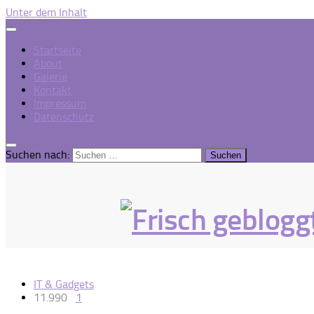
Unter dem Inhalt
Startseite
About
Galerie
Kontakt
Impressum
Datenschutz
Suchen nach:
IT & Gadgets
11.990
1