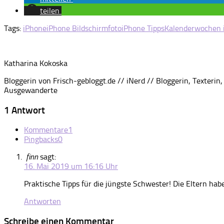
teilen
Tags:
iPhone
iPhone Bildschirmfoto
iPhone Tipps
Kalenderwochen 
Katharina Kokoska
Bloggerin von Frisch-gebloggt.de // iNerd // Bloggerin, Texte
Ausgewanderte
1 Antwort
Kommentare
1
Pingbacks
0
finn
sagt:
16. Mai 2019 um 16:16 Uhr
Praktische Tipps für die jüngste Schwester! Die Eltern hab
Antworten
Schreibe einen Kommentar