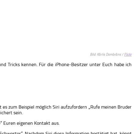
Bild: Kārlis Dambrāns /
Flickr
und Tricks kennen. Für die iPhone-Besitzer unter Euch habe ich
t es zum Beispiel möglich Siri aufzufordern „Rufe meinen Bruder
chert sein.
fo“ Euren eigenen Kontakt aus.
e Schwester”. Nachdem Siri diese Information bestätigt hat, könnt