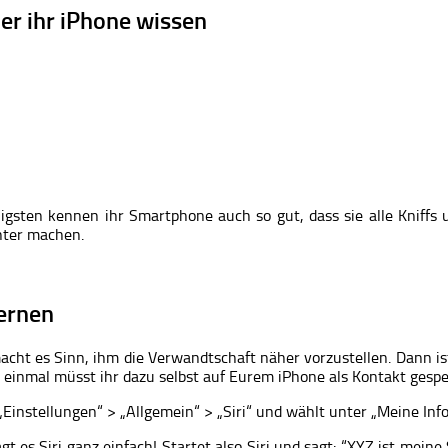
er ihr iPhone wissen
gsten kennen ihr Smartphone auch so gut, dass sie alle Kniffs 
chter machen.
ernen
acht es Sinn, ihm die Verwandtschaft näher vorzustellen. Dann is
 einmal müsst ihr dazu selbst auf Eurem iPhone als Kontakt gespei
 „Einstellungen“ > „Allgemein“ > „Siri“ und wählt unter „Meine In
gt es Siri ganz einfach! Startet also Siri und sagt: “XYZ ist mein