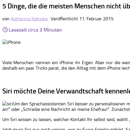
5 Dinge, die die meisten Menschen nicht üb
von
Katharina Kokoska
· Veröffentlicht
11. Februar 2015
🕓 Lesezeit circa
3
Minuten
Viele Menschen nennen ein iPhone ihr Eigen. Aber nur die weni
deshalb ein paar Tricks parat, die den Alltag mit dem iPhone lei
Siri möchte Deine Verwandtschaft kennenl
Um den Sprachassistenten Siri besser zu personalisieren m
an!“ oder „Schreibe eine Nachricht an meine Ehefrau!“. Zunächst
Um Siri wissen zu lassen, welcher Kontakt Ihr selbst seid, wählt
Jetzt muss Siri nur noch wissen, wer zu Eurer Familie gehört. Sa