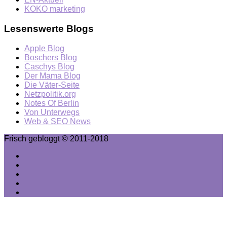
KOKO marketing
Lesenswerte Blogs
Apple Blog
Boschers Blog
Caschys Blog
Der Mama Blog
Die Väter-Seite
Netzpolitik.org
Notes Of Berlin
Von Unterwegs
Web & SEO News
Frisch gebloggt © 2011-2018