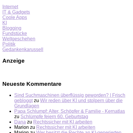
Internet
IT & Gadgets
Coole Apps
KI
Blogging
Fundstücke
Weltgeschehen
Politik
Gedankenkarussell
Anzeige
Neueste Kommentare
Sind Suchmaschinen überflüssig geworden? | Frisch
gebloggt
zu
Wir reden über KI und stolpern über die
Grundlagen
Papa Schlumpf: Alter, Schöpfer & Familie - Kernatlas
zu
Schlümpfe feiern 60. Geburtstag
Dana
zu
Rechtssicher mit KI arbeiten
Marion
zu
Rechtssicher mit KI arbeiten
Marion
zu
Wer besitzt die Rechte an KI-generierten