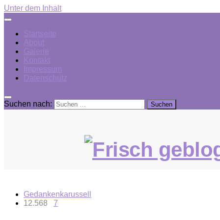
Unter dem Inhalt
Startseite
About
Galerie
Kontakt
Impressum
Datenschutz
Suchen nach:
Gedankenkarussell
12.568
7