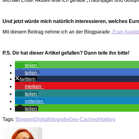
Michael Ende. Aktuell lese ich gerade „Traumjäger und Goldpf
Und jetzt würde mich natürlich interessieren, welches Eu
Mit diesem Beitrag nehme ich an der Blogparade
„Euer Ausgle
P.S. Dir hat dieser Artikel gefallen? Dann teile ihn bitte!
teilen
teilen
twittern
merken
teilen
mitteilen
teilen
Tags:
Bloggen
Digitalfotografie
Geo-Caching
Hobbys