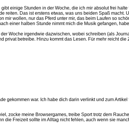
s gibt einige Stunden in der Woche, die ich mir absolut frei halt
de reiten. Das ist erstens etwas, was uns beiden Spaß macht. 
n mir wollen, nur das Pferd unter mir, das beim Laufen so schön
ch einer halben Stunde nimmt mich die Musik gefangen, habe ic
r Woche irgendwie dazwischen, wobei schreiben (als Journalis
 und privat betreibe. Hinzu kommt das Lesen. Für mehr reicht die Ze
rade gekommen war. Ich habe dich darin verlinkt und zum Artikel 
iel, zocke meine Browsergames, treibe Sport trotz dem Rauchen
nn die Freizeit sollte im Alltag nicht fehlen, auch wenn sie m