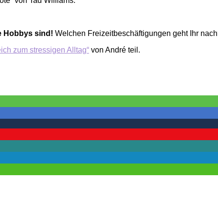
ote“ von Tad Williams.
re Hobbys sind!
Welchen Freizeitbeschäftigungen geht Ihr nach
ich zum stressigen Alltag“
von André teil.