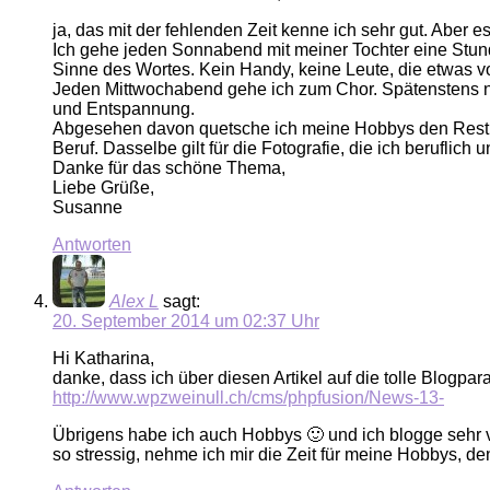
ja, das mit der fehlenden Zeit kenne ich sehr gut. Aber e
Ich gehe jeden Sonnabend mit meiner Tochter eine Stun
Sinne des Wortes. Kein Handy, keine Leute, die etwas vo
Jeden Mittwochabend gehe ich zum Chor. Spätenstens na
und Entspannung.
Abgesehen davon quetsche ich meine Hobbys den Rest de
Beruf. Dasselbe gilt für die Fotografie, die ich beruflich
Danke für das schöne Thema,
Liebe Grüße,
Susanne
Antworten
Alex L
sagt:
20. September 2014 um 02:37 Uhr
Hi Katharina,
danke, dass ich über diesen Artikel auf die tolle Blogpa
http://www.wpzweinull.ch/cms/phpfusion/News-13-
Übrigens habe ich auch Hobbys 🙂 und ich blogge sehr v
so stressig, nehme ich mir die Zeit für meine Hobbys, de