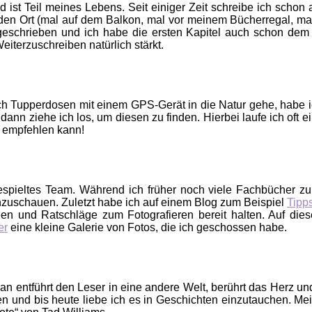
nd ist Teil meines Lebens. Seit einiger Zeit schreibe ich scho
nden Ort (mal auf dem Balkon, mal vor meinem Bücherregal, m
 geschrieben und ich habe die ersten Kapitel auch schon de
iterzuschreiben natürlich stärkt.
ch Tupperdosen mit einem GPS-Gerät in die Natur gehe, habe ich
 dann ziehe ich los, um diesen zu finden. Hierbei laufe ich oft 
r empfehlen kann!
gespieltes Team. Während ich früher noch viele Fachbücher z
 anzuschauen. Zuletzt habe ich auf einem Blog zum Beispiel
Tipps
een und Ratschläge zum Fotografieren bereit halten. Auf di
er
eine kleine Galerie von Fotos, die ich geschossen habe.
man entführt den Leser in eine andere Welt, berührt das Herz un
und bis heute liebe ich es in Geschichten einzutauchen. Mein