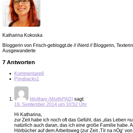
Katharina Kokoska
Bloggerin von Frisch-gebloggt.de // iNerd // Bloggerin, Texte
Ausgewanderte
7 Antworten
Kommentare
6
Pingbacks
1
Wolfram (WolfsPAD)
sagt:
19. September 2014 um 10:52 Uhr
Hi Katharina,
zur Zeit habe ich noch oft das Gefühl, das „das Leben nu
natürlich auch daran, das ich eine große Familie habe.
Hörbücher auf dem Arbeitsweg (zur Zeit ‚Tír na nÓg‘ vo