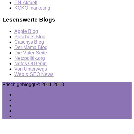
EN-Aktuell
KOKO marketing
Lesenswerte Blogs
Apple Blog
Boschers Blog
Caschys Blog
Der Mama Blog
Die Väter-Seite
Netzpolitik.org
Notes Of Berlin
Von Unterwegs
Web & SEO News
Frisch gebloggt © 2011-2018