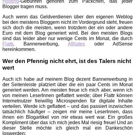
Hosting
-Gebühren gehören zum Päckchen, das jeder
Blogger tragen muss.
Auch wenn das Geldverdienen über den eigenen Weblog
bei den meistens Bloggern nicht im Vordergrund steht, freuen
sich doch die meisten, wenn trotzdem der ein oder andere
Euro mit dem Blog generiert wird. Bei den meisten Blogs
sind das leider aber nur wenige Cents im Monat, die durch
Flattr
, Bannerwerbung,
Afiliates
oder AdSense
hereinkommen.
Wer den Pfennig nicht ehrt, ist des Talers nicht
wert
Auch ich habe auf meinem Blog dezent Bannerwerbung in
der Seitenleiste platziert über die ein paar Cents im Monat
generiert werden. Am meisten freue ich mich aber, wenn ich
von meinen LeserInnen geflattert werde; über Flattr können
Internetnutzer freiwillig Microspenden für digitale Inhalte
verteilen. Werde ich geflattert – und das passiert inzwischen
tatsächlich häufiger – zeigen mir meine LeserInnen, dass
ihnen ein Blogartikel von mir etwas wert war. Ein großes
Kompliment über das ich mich jedes Mal riesig freue! Und an
dieser Stelle möchte ich gleich mal ein Dankeschön
loswerden: