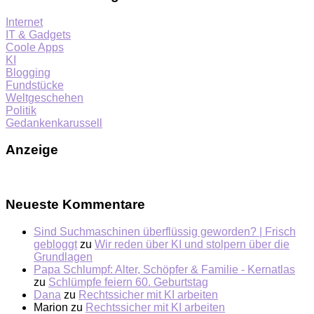
Internet
IT & Gadgets
Coole Apps
KI
Blogging
Fundstücke
Weltgeschehen
Politik
Gedankenkarussell
Anzeige
Neueste Kommentare
Sind Suchmaschinen überflüssig geworden? | Frisch
gebloggt
zu
Wir reden über KI und stolpern über die
Grundlagen
Papa Schlumpf: Alter, Schöpfer & Familie - Kernatlas
zu
Schlümpfe feiern 60. Geburtstag
Dana
zu
Rechtssicher mit KI arbeiten
Marion
zu
Rechtssicher mit KI arbeiten