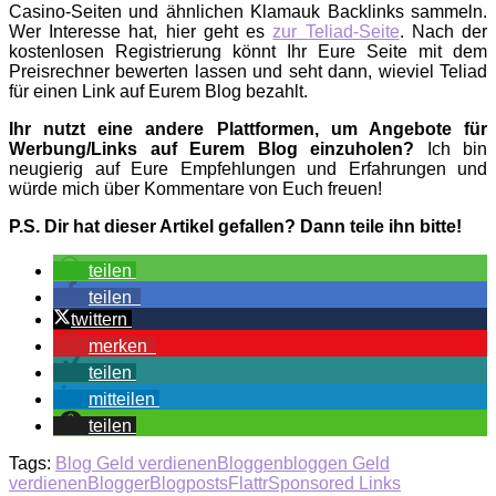
Casino-Seiten und ähnlichen Klamauk Backlinks sammeln.
Wer Interesse hat, hier geht es
zur Teliad-Seite
. Nach der
kostenlosen Registrierung könnt Ihr Eure Seite mit dem
Preisrechner bewerten lassen und seht dann, wieviel Teliad
für einen Link auf Eurem Blog bezahlt.
Ihr nutzt eine andere Plattformen, um Angebote für
Werbung/Links auf Eurem Blog einzuholen?
Ich bin
neugierig auf Eure Empfehlungen und Erfahrungen und
würde mich über Kommentare von Euch freuen!
P.S. Dir hat dieser Artikel gefallen? Dann teile ihn bitte!
teilen
teilen
twittern
merken
teilen
mitteilen
teilen
Tags:
Blog Geld verdienen
Bloggen
bloggen Geld
verdienen
Blogger
Blogposts
Flattr
Sponsored Links