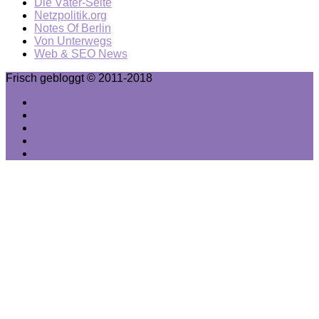
Die Väter-Seite
Netzpolitik.org
Notes Of Berlin
Von Unterwegs
Web & SEO News
Frisch gebloggt © 2011-2018