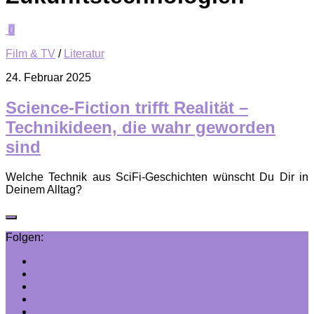
0
Film & TV
/
Literatur
24. Februar 2025
Science-Fiction trifft Realität –
Technikideen, die wahr geworden
sind
Welche Technik aus SciFi-Geschichten wünscht Du Dir in
Deinem Alltag?
Folgen: