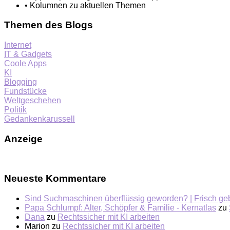
• Kolumnen zu aktuellen Themen
Themen des Blogs
Internet
IT & Gadgets
Coole Apps
KI
Blogging
Fundstücke
Weltgeschehen
Politik
Gedankenkarussell
Anzeige
Neueste Kommentare
Sind Suchmaschinen überflüssig geworden? | Frisch ge
Papa Schlumpf: Alter, Schöpfer & Familie - Kernatlas
zu
Dana
zu
Rechtssicher mit KI arbeiten
Marion
zu
Rechtssicher mit KI arbeiten