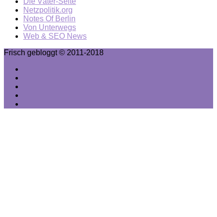
Die Väter-Seite
Netzpolitik.org
Notes Of Berlin
Von Unterwegs
Web & SEO News
Frisch gebloggt © 2011-2018