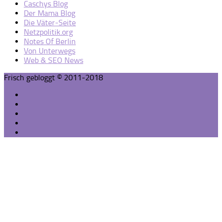
Caschys Blog
Der Mama Blog
Die Väter-Seite
Netzpolitik.org
Notes Of Berlin
Von Unterwegs
Web & SEO News
Frisch gebloggt © 2011-2018